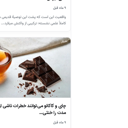
۹ ماه قبل
واقعیت این است که پشت این توصیهٔ قدیمی م
کاملاً علمی نشسته؛ ترکیبی از واکنش میلارد،…
اخبار
چای و کاکائو می‌توانند خطرات ناشی 
مدت را خنثی…
۹ ماه قبل