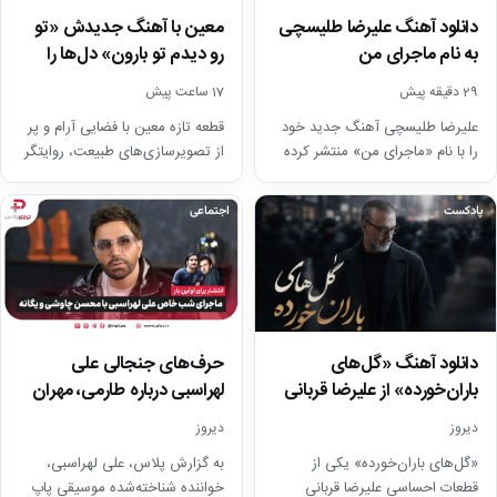
دانلود آهنگ علیرضا طلیسچی
معین با آهنگ جدیدش «تو
به نام ماجرای من
رو دیدم تو بارون» دل‌ها را
به…
29 دقیقه پیش
17 ساعت پیش
علیرضا طلیسچی آهنگ جدید خود
قطعه تازه معین با فضایی آرام و پر
را با نام «ماجرای من» منتشر کرده
از تصویرسازی‌های طبیعت، روایتگر
است. این قطعه در فضای
عشقی عمیق و پر از دلتنگی…
موسیقی…
پادکست
اجتماعی
حرف‌های جنجالی علی
دانلود آهنگ «گل‌های
لهراسبی درباره طارمی، مهران
باران‌خورده» از علیرضا قربانی
مدیری و شروع دوباره
دیروز
دیروز
کنسرت‌ها
به گزارش پلاس، علی لهراسبی،
«گل‌های باران‌خورده» یکی از
خواننده شناخته‌شده موسیقی پاپ
قطعات احساسی علیرضا قربانی