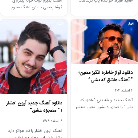
حمید هیراد خواننده پاپ درگذشت
آهنگ بمیرم برات خونه بیقراری
گرشا رضایی با متن اهنگ بمیرم
برات خونه ی بی قراری! بمیرم
برات…
اخبار
اخبار
دانلود آواز خاطره انگیز معین؛
” آهنگ عاشق که بشی”
۶ اسفند ۱۴۰۴
آهنگ جدید و شنیدنی "عاشق که
دانلود آهنگ جدید آرون افشار
بشی" با صدای دلنشین معین منتشر
؛ ” معجزه عشق”
شد. در این خبر می توانید…
۶ اسفند ۱۴۰۴
آهنگ آرون افشار با نام هواتو دارم
عشق را در این مطلب میتوانید