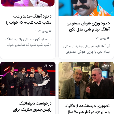
دانلود آهنگ جدید راغب
«شب شب شب» که خواب را
دانلود ورژن هوش مصنوعی
از چشمان…
آهنگ بهنام بانی «دل نکن
۱۲ بهمن ۱۴۰۴
آخه دلم به…
۱۴ بهمن ۱۴۰۴
با صدای گرم مصطفی راغب، آهنگ
«شب شب شب که نذاشتی خواب
آیا آماده‌اید تجربه‌ای جدید از صدای
نذاشتی برام» را با بالاترین کیفیت…
بهنام بانی با ورژن هوش مصنوعی
آهنگ «دل نکن آخه دلم به…
موسیقی
موسیقی
درخواست دیپلماتیک
تصویری دیده‌نشده از «گلپا»
رئیس‌جمهور مکزیک برای
و «ایرج» در کنار هم ۷۰ سال