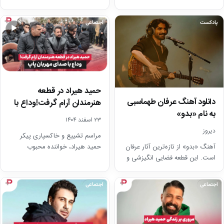
ایران، در گفت‌وگویی تازه درباره
است. این قطعه فضایی آرام و
موضوعات مختلفی صحبت کرد.…
شاعرانه دارد و شنونده…
پادکست
اجتماعی
▶
حمید هیراد در قطعه
دانلود آهنگ عرفان طهماسبی
هنرمندان آرام گرفت!وداع با
به نام «بدو»
صدای مهربان پاپ
۲۳ اسفند ۱۴۰۴
دیروز
مراسم تشییع و خاکسپاری پیکر
حمید هیراد، خواننده محبوب
آهنگ «بدو» از تازه‌ترین آثار عرفان
موسیقی پاپ، دیروز ۲۲ اسفند با
است. این قطعه فضایی انگیزشی و
حضور جمعی از…
امیدبخش دارد. متن آهنگ از
مفاهیم…
اجتماعی
اجتماعی