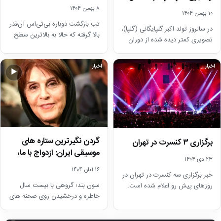
افزایش کنسرت‌های
قبل/…
۸ بهمن ۱۴۰۴
۱۰ بهمن ۱۴۰۴
بی‌تی‌اس
تب بازگشت دوباره بی‌تی‌اس آن‌قدر
در سالروز تولد اکبر گلپایگانی (گلپا)،
بالا گرفته که حالا به بالاترین سطح
تصویری کمتر دیده شده از دوران
سیاسی رسیده است؛ جایی که
جوانی این هنرمند را در کنار…
رئیس‌جمهور…
اخبار
اخبار
▶
گردن نگیرترین ستاره های
برگزاری ۳ کنسرت در تهران
موسیقی ایران: ازدواج با ما،
۲۳ دی ۱۴۰۴
یعنی یک عمر…
۱۶ آبان ۱۴۰۴
خبر برگزاری سه کنسرت در تهران در
سون بند؛ گروهی با بیست سال
روزهای پیش رو اعلام شده است.
خاطره و درخشیدن روی صحنه های
به گزارش پلاس، طبق آنچه…
موسیقی ایران، این بار در فضای…