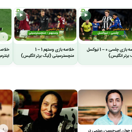
▶
▶
›
خلاصه بازی چلسی 0 – 1 نیوکسل
خلاصه بازی وستهم 1 – 1
 برتر انگلیس)
منچسترسیتی (لیگ برتر انگلیس)
اینترمیامی
›
 جوان امیرحسین رستمی در