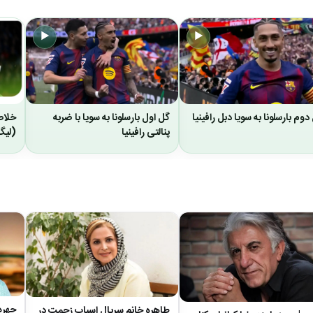
▶
▶
دوم بارسلونا به سویا دبل رافینیا
گل اول بارسلونا به سویا با ضربه
پنالتی رافینیا
(لیگ
چهره
طاهره خانم سریال اسباب زحمت در