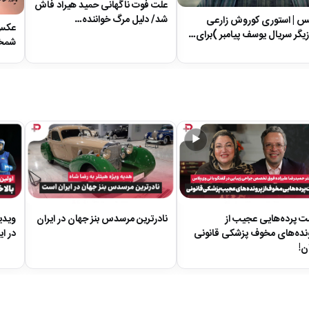
علت فوت ناگهانی حمید هیراد فاش
شد/ دلیل مرگ خواننده…
 | استوری کوروش زارعی
عکس|
زیگر سریال یوسف پیامبر )برای…
شمخا
▶
 پرده‌هایی عجیب از
نادرترین مرسدس بنز جهان در ایران
ویدی
نده‌های مخوف پزشکی قانونی
در ا
ان!