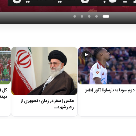
▶
دوم سویا به بارسلونا آکور آدامز
گل او
دیدن
عکس | سفر در زمان ؛ تصویری از
رهبر شهید…