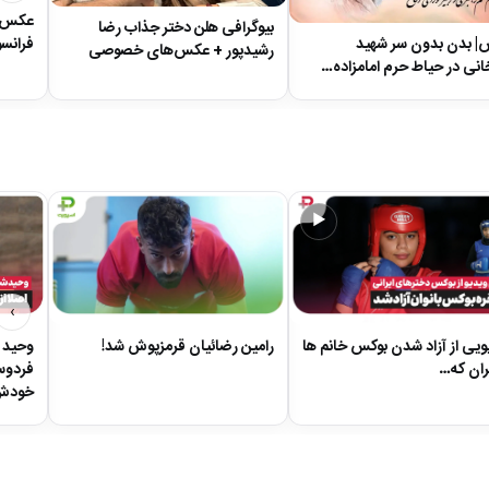
عکس| 
بیوگرافی هلن دختر جذاب رضا
 بدن بدون سر شهید
فرانس
رشیدپور + عکس‌های خصوصی
نی در حیاط حرم امامزاده…
▶
›
ویی از آزاد شدن بوکس خانم ها
رامین رضائیان قرمزپوش شد!
وحید ش
یران که…
فردوسی
خودش