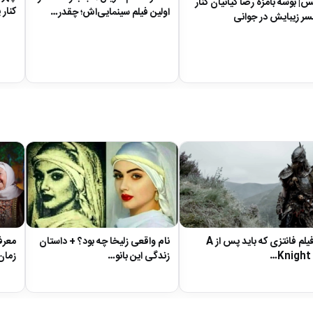
| بوسه بامزه رضا کیانیان کنار
کنار
اولین فیلم سینمایی‌اش؛ چقدر…
ر زیبایش در جوانی
نام واقعی زلیخا چه بود؟ + داستان
معرف
۵ فیلم فانتزی که باید پس از A
زندگی این بانو…
زمان
Knight 