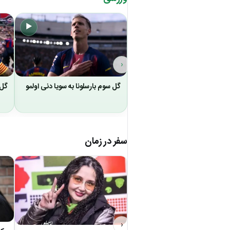
▶
‹
گل سوم بارسلونا به سویا دنی اولمو
گل 
سفر در زمان
‹