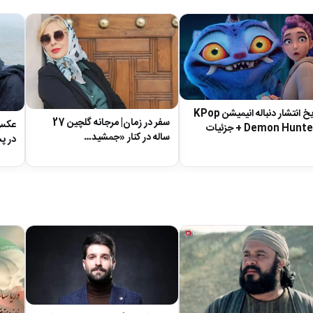
تاریخ انتشار دنباله‌ انیمیشن KPop
سفر در زمان| مرجانه گلچین 27
عکس| 
Demon Hunt + جزئیات
ساله در کنار «جمشید…
در پ