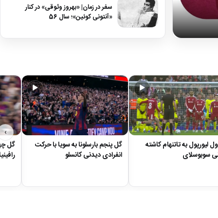
سفر در زمان| «بهروز وثوقی» در کنار
«آنتونی کوئین»؛ سال 56
اجتماعی
▶
▶
›
ل لیورپول به تاتنهام کاشته
گل پنجم بارسلونا به سویا با حرکت
گل چها
ی سوبوسلای
انفرادی دیدنی کانسلو
رافینیا