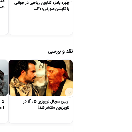
عکس
چهره بامزه کتایون ریاحی در جوانی
همس
با کاپشن صورتی؛ ۳۰…
نقد و بررسی
‹
اولین سریال نوروزی 1405 در
تلویزیون منتشر شد!
of…