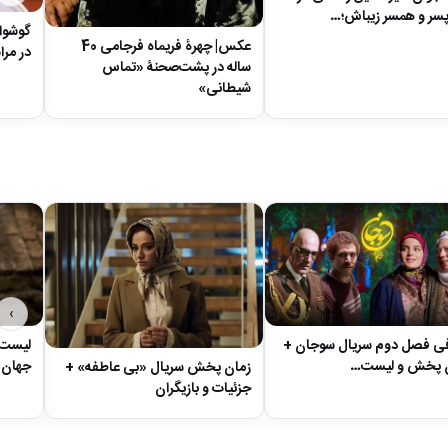
 پسر و همسر زیباش؛…
گوشوا
عکس| چهرۀ فریماه فرجامی 40
در مراس
ساله در پشت‌صحنۀ «تماس
شیطانی»
›
ی فصل دوم سریال سوجان +
لیست 
 پخش و لیست…
جهان 
زمان پخش سریال «بی عاطفه» +
جزئیات و بازیگران