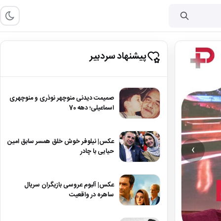
پیشنهاد سردبیر
صمیمت دیدنی منوچهر نوذری و منوچهری
اسماعیلی؛ دهه 70
عکس| نیلوفر خوش خلق همسر سابق امین
›
حیایی با چادر
عکس| آلبوم عروسی بازیگران سریال
ساهره در واقعیت