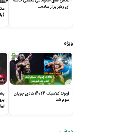
عکس های خانوادگی مجتبی خامنه
ای رهبر پر از ساده…
عکس
(با
ویژه
▶
‹
آرنولد کلاسیک 2026؛ هادی چوپان
پشت
سوم شد
پرو
ایر
ورزشی