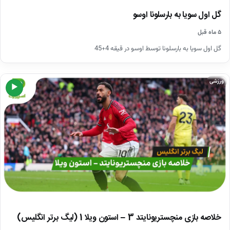
گل اول سویا به بارسلونا اوسو
۵ ماه قبل
گل اول سویا به بارسلونا توسط اوسو در قیقه 4+45
ورزشی
▶
خلاصه بازی منچستریونایتد 3 – استون ویلا 1 (لیگ برتر انگلیس)