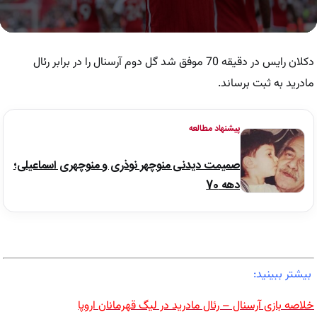
0
seconds
of
دکلان رایس در دقیقه 70 موفق شد گل دوم آرسنال را در برابر رئال
1
minute,
مادرید به ثبت برساند.
44
seconds
پیشنهاد مطالعه
صمیمت دیدنی منوچهر نوذری و منوچهری اسماعیلی؛
دهه 70
بیشتر ببینید:
خلاصه بازی آرسنال – رئال مادرید در لیگ قهرمانان اروپا