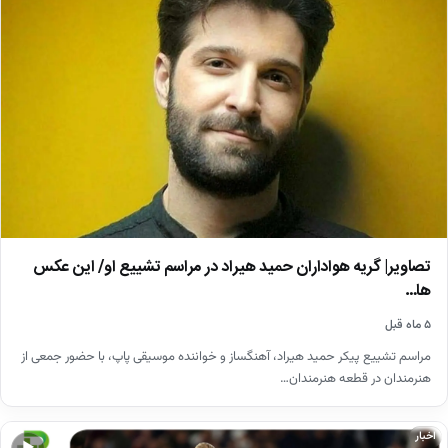
تصاویر| گریه هواداران حمید هیراد در مراسم تشییع او/ این عکس
ها…
۵ ماه قبل
مراسم تشییع پیکر حمید هیراد، آهنگساز و خواننده موسیقی پاپ، با حضور جمعی از
هنرمندان در قطعه هنرمندان…
اخبار