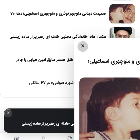
صمیمت دیدنی منوچهر نوذری و منوچهری اسماعیلی؛ دهه 70
عکس های خانوادگی مجتبی خامنه ای رهبر پر از ساده زیستی
×
عکس| نیلوفر خوش خلق همسر سابق امین حیایی با چادر
 و منوچهری اسماعیلی؛
عکس| تغییر چهره «شهره صولتی» در 67 سالگی
×
خبر مهم
عکس های خانوادگی مجتبی خامنه ای رهبر پر از ساده زیستی