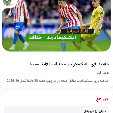
▶
خلاصه بازی اتلتیکومادرید 1 – ختافه 0 | لالیگا اسپانیا
۵ ماه قبل
خلاصه بازی اتلتیکومادرید مقابل ختافه در چارچوب هفته 28 لالیگا فصل 26-2025
اخبار داغ
دنیای ارز دیجیتال