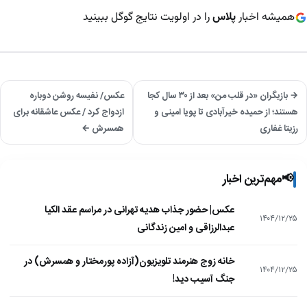
همیشه اخبار
پلاس
را در اولویت نتایج گوگل ببینید
→ بازیگران «در قلب من» بعد از ۳۰ سال کجا
عکس/ نفیسه روشن دوباره
هستند؛ از حمیده خیرآبادی تا پویا امینی و
ازدواج کرد / عکس عاشقانه برای
رزیتا غفاری
همسرش ←
📢
مهم‌ترین اخبار
عکس| حضور جذاب هدیه تهرانی در مراسم عقد الکیا
۱۴۰۴/۱۲/۲۵
عبدالرزاقی و امین زندگانی
خانه زوج هنرمند تلویزیون(آزاده پورمختار و همسرش) در
۱۴۰۴/۱۲/۲۵
جنگ آسیب دید!