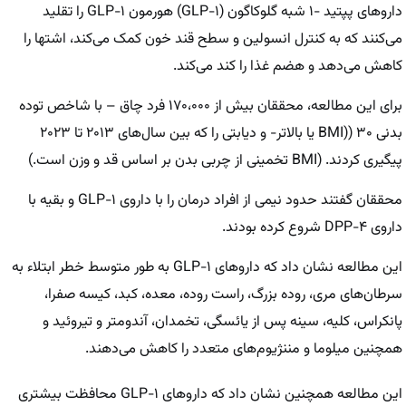
داروهای پپتید -۱ شبه گلوکاگون (GLP-۱) هورمون GLP-۱ را تقلید
می‌کنند که به کنترل انسولین و سطح قند خون کمک می‌کند، اشتها را
کاهش می‌دهد و هضم غذا را کند می‌کند.
برای این مطالعه، محققان بیش از ۱۷۰،۰۰۰ فرد چاق – با شاخص توده
بدنی BMI)) ۳۰ یا بالاتر- و دیابتی را که بین سال‌های ۲۰۱۳ تا ۲۰۲۳
پیگیری کردند. (BMI تخمینی از چربی بدن بر اساس قد و وزن است.)
محققان گفتند حدود نیمی از افراد درمان را با داروی GLP-۱ و بقیه با
داروی DPP-۴ شروع کرده بودند.
این مطالعه نشان داد که داروهای GLP-۱ به طور متوسط خطر ابتلاء به
سرطان‌های مری، روده بزرگ، راست روده، معده، کبد، کیسه صفرا،
پانکراس، کلیه، سینه پس از یائسگی، تخمدان، آندومتر و تیروئید و
همچنین میلوما و مننژیوم‌های متعدد را کاهش می‌دهند.
این مطالعه همچنین نشان داد که داروهای GLP-۱ محافظت بیشتری