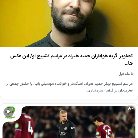
تصاویر| گریه هواداران حمید هیراد در مراسم تشییع او/ این عکس
ها…
۵ ماه قبل
مراسم تشییع پیکر حمید هیراد، آهنگساز و خواننده موسیقی پاپ، با حضور جمعی از
هنرمندان در قطعه هنرمندان…
اخبار
▶