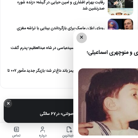
رقابت بهرام افشاری و امین حیایی در گیشه؛ «زنده شور»
صدرنشین شد
رویای ایلان ماسک برای بازگرداندن بینایی با تراشه مغزی
×
درگیری شدید داود سیدعباسی در شاه عبدالعظیم؛ پدرم گفت
 و منوچهری اسماعیلی؛
طرف مُرد!
رقابت برای نقش جیمز باند داغ‌تر شد؛ بازیگر جدید مأمور ۰۰۷ تا
پایان…
×
خبر مهم
عکس| تغییر چهره «شهره صولتی» در 67 سالگی
خانه
اخبار
جدیدترین
درباره
تماس