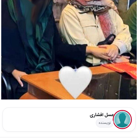
عسل افشاری
نویسنده