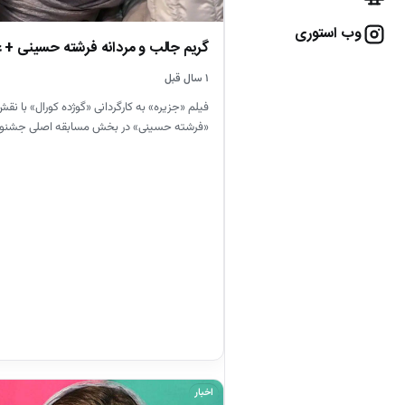
وب استوری
گریم جالب و مردانه فرشته حسینی +
۱ سال قبل
فیلم «جزیره» به کارگردانی «گوژده کورال» با نق
«فرشته حسینی» در بخش مسابقه اصلی جشنواره
اخبار