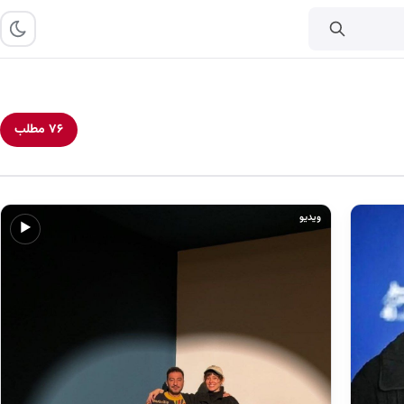
۷۶ مطلب
ویدیو
▶