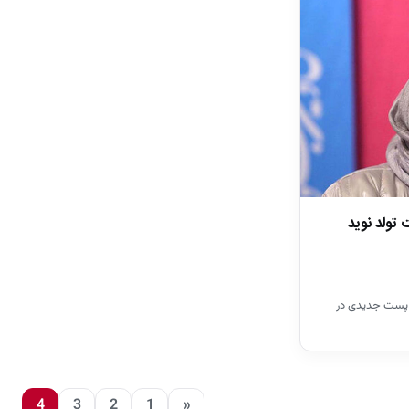
تولد نوید
 پست جدیدی در
4
3
2
1
«