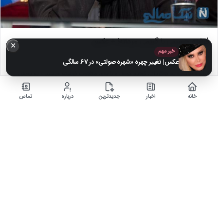
فرشته حسینی با گریمی مردانه! + عکس
×
خبر مهم
۱ سال قبل
عکس| تغییر چهره «شهره صولتی» در 67 سالگی
فیلم «جزیره» به کارگردانی گوژده کورال و با بازی متفاوت فرشته حسینی، به بخش
مسابقه اصلی پنجاه‌وهشتمین جشنواره…
خانه
اخبار
جدیدترین
درباره
تماس
اخبار