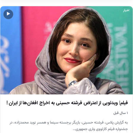
اخبار
▶
فیلم| ویدئویی از اعتراض فرشته حسینی به اخراج افغان‌ها از ایران !
۱ سال قبل
به گزارش پلاس، فرشته حسینی، بازیگر برجسته سینما و همسر نوید محمدزاده، در
جشنواره فیلم کارلووی واری جمهوری…