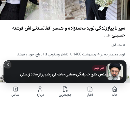
سیر تا پیاز زندگی نوید محمدزاده و همسر افغانستانی‌اش فرشته
حسینی +…
۱۱ ماه قبل
نوید محمدزاده در 4 اردیبهشت 1400 با انتشار ویدئویی از ازدواج خود و فرشته
حسینی خبر داد و…
×
خبر مهم
عکس های خانوادگی مجتبی خامنه ای رهبر پر از ساده زیستی
اجتماعی
خانه
اخبار
جدیدترین
درباره
تماس