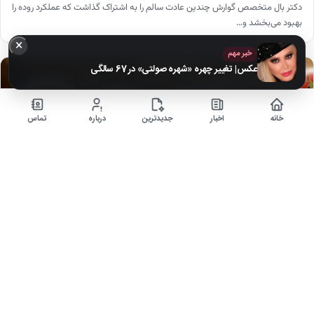
دکتر بال متخصص گوارش چندین عادت سالم را به اشتراک گذاشت که عملکرد روده را
بهبود می‌بخشد و…
×
خبر مهم
عکس| تغییر چهره «شهره صولتی» در 67 سالگی
اخبار
خانه
اخبار
جدیدترین
درباره
تماس
بررسی فواید و مضرات گوجه فرنگی در طب سنتی
۸ ماه قبل
گوجه فرنگی یکی از پرمصرف ترین سبزیجات در جهان است که علاوه بر طعم دلپذیر،