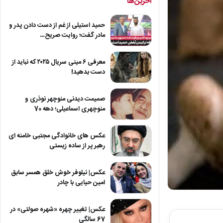
آخرین‌ها
حمید استیلی از غم از دست دادن پدر و
مادر گفت؛ روایت صریح…
معرفی ۶ مینی سریال ۲۰۲۵ که نباید از
دست بدهید!
صمیمت دیدنی منوچهر نوذری و
منوچهری اسماعیلی؛ دهه 70
عکس های خانوادگی مجتبی خامنه ای
رهبر پر از ساده زیستی
عکس| نیلوفر خوش خلق همسر سابق
امین حیایی با چادر
عکس| تغییر چهره «شهره صولتی» در
67 سالگی