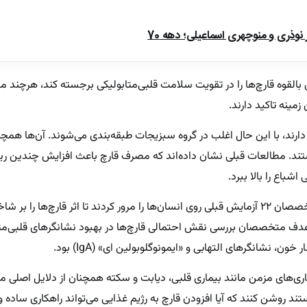
ذری و منوچهری اسماعیلی؛ دهه 70
 بالقوه قارچ‌ها را در تقویت سلامت قلبی‌متابولیکی برجسته کند، هرچند م
مینه تاکید دارند.
ار دارند، با این حال اغلب در گروه سبزیجات طبقه‌بندی می‌شوند. آن‌ها هم
تند. مطالعات قبلی نشان داده‌اند که مصرف قارچ باعث افزایش چندین ر
شباع را بالا ببرد.
به گزارش فاکس‌نیوز، در این مطالعه متخصصان ۲۲ آزمایش قبلی روی انسان‌ها را مرور کردند تا اثر قارچ‌ها ر
دف متخصصان بررسی نقش احتمالی قارچ‌ها در بهبود نشانگرهای قلبی‌متاب
 نشانگرهای التهابی و «ایمونوگلوبولین ای» (IgA) بود.
ماری‌های مزمن مانند بیماری قلبی، دیابت و سکته همچنان از دلایل اصلی م
شن کنند که آیا افزودن قارچ به رژیم غذایی می‌تواند راهکاری ساده و 