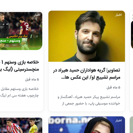
اخبار
اخبار
منچسترسیتی (لیگ بر
تصاویر| گریه هواداران حمید هیراد در
مراسم تشییع او/ این عکس ها…
۵ ماه قبل
۵ ماه قبل
خلاصه بازی وستهم مقابل 
چارچوب هفته سی ام لیگ 
مراسم تشییع پیکر حمید هیراد، آهنگساز و
26-2025
خواننده موسیقی پاپ، با حضور جمعی از
هنرمندان در قطعه هنرمندان…
اخبار
اخبار