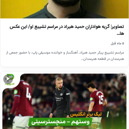
تصاویر| گریه هواداران حمید هیراد در مراسم تشییع او/ این عکس
ها…
۵ ماه قبل
مراسم تشییع پیکر حمید هیراد، آهنگساز و خواننده موسیقی پاپ، با حضور جمعی از
هنرمندان در قطعه هنرمندان…
اخبار
▶