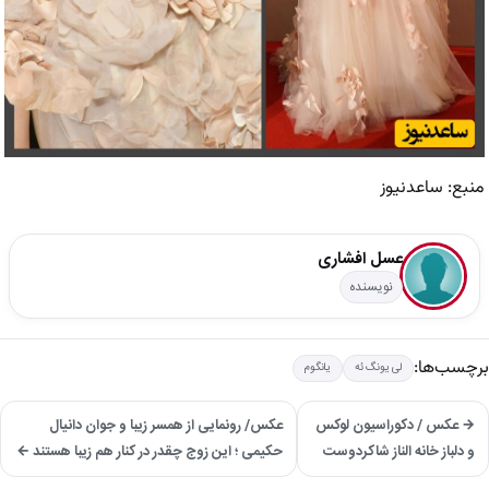
منبع: ساعدنیوز
عسل افشاری
نویسنده
برچسب‌ها:
لی یونگ ئه
یانگوم
→ عکس / دکوراسیون لوکس
عکس/ رونمایی از همسر زیبا و جوان دانیال
و دلباز خانه الناز شاکردوست
حکیمی ؛ این زوج چقدر در کنار هم زیبا هستند ←