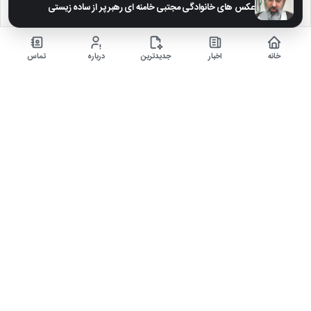
عکس های خانوادگی مجتبی خامنه ای رهبر پر از ساده زیستی
۵ ماه قبل
خلاصه بازی اتلتیکومادرید مقابل ختافه در چارچوب هفته 28 لالیگا فصل 26-2025
خانه
اخبار
جدیدترین
درباره
تماس
اخبار داغ
دنیای ارز دیجیتال
سرگرمی و فیلم، سریال و بازی
اخبار ایران
مرجع ورزش و فوتبال
مصاحبه های داغ
خلاصه بازی فوتبال