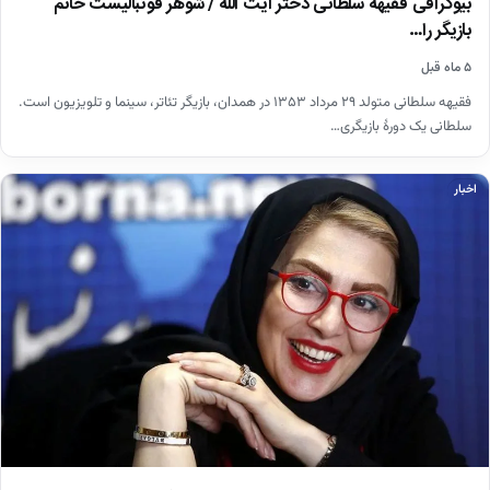
بیوگرافی فقیهه سلطانی دختر آیت الله / شوهر فوتبالیست خانم
بازیگر را…
۵ ماه قبل
فقیهه سلطانی متولد ۲۹ مرداد ۱۳۵۳ در همدان، بازیگر تئاتر، سینما و تلویزیون است.
سلطانی یک دورهٔ بازیگری…
اخبار