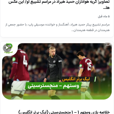
تصاویر| گریه هواداران حمید هیراد در مراسم تشییع او/ این عکس
ها…
۵ ماه قبل
مراسم تشییع پیکر حمید هیراد، آهنگساز و خواننده موسیقی پاپ، با حضور جمعی از
هنرمندان در قطعه هنرمندان…
اخبار
▶
خلاصه بازی وستهم 1 – 1 منچسترسیتی (لیگ برتر انگلیس)