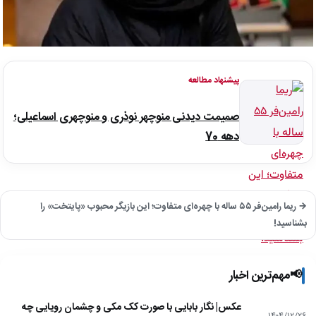
پیشنهاد مطالعه
صمیمت دیدنی منوچهر نوذری و منوچهری اسماعیلی؛
دهه 70
→ ریما رامین‌فر ۵۵ ساله با چهره‌ای متفاوت؛ این بازیگر محبوب «پایتخت» را
بشناسید!
📢
مهم‌ترین اخبار
عکس| نگار بابایی با صورت کک مکی و چشمان رویایی چه