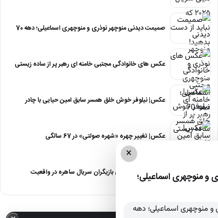
صمیمت دیدنی منوچهر نوذری و منوچهری اسماعیلی؛ دهه 70
عکس های خانوادگی مجتبی خامنه ای رهبر پر از ساده زیستی
عکس| نیلوفر خوش خلق همسر سابق امین حیایی با چادر
عکس| تغییر چهره «شهره صولتی» در 67 سالگی
×
عکس| آلبوم عروسی بازیگران سریال ساهره در واقعیت
 و منوچهری اسماعیلی؛