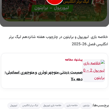
0
seconds
of
خلاصه بازی لیورپول و برایتون در چارچوب هفته شانزدهم لیگ برتر
7
minutes,
انگلیس فصل 26-2025
7
seconds
پیشنهاد مطالعه
صمیمت دیدنی منوچهر نوذری و منوچهری اسماعیلی؛
دهه 70
برچسب‌ها:
برایتون
خلاصه بازی
خلاصه بازی لیورپول
لیگ برتر انگلیس
لیورپول