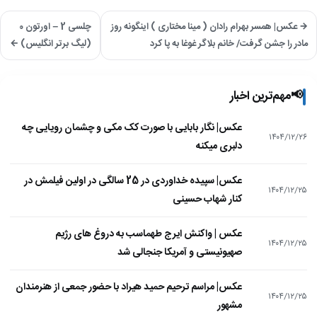
→ عکس| همسر بهرام رادان ( مینا مختاری ) اینگونه روز
چلسی 2 – اورتون 0
مادر را جشن گرفت/ خانم بلاگر غوغا به پا کرد
(لیگ برتر انگلیس) ←
📢
مهم‌ترین اخبار
عکس| نگار بابایی با صورت کک مکی و چشمان رویایی چه
۱۴۰۴/۱۲/۲۶
دلبری میکنه
عکس| سپیده خداوردی در 25 سالگی در اولین فیلمش در
۱۴۰۴/۱۲/۲۵
کنار شهاب حسینی
عکس | واکنش ایرج طهماسب به دروغ های رژیم
۱۴۰۴/۱۲/۲۵
صهیونیستی و آمریکا جنجالی شد
عکس| مراسم ترحیم حمید هیراد با حضور جمعی از هنرمندان
۱۴۰۴/۱۲/۲۵
مشهور