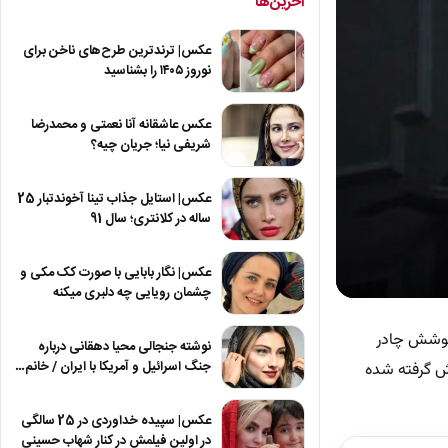
آخرین‌ها
عکس| ترندترین طرح‌های ناخن برای
نوروز ۱۴۰۵ را بشناسید
عکس عاشقانه آنا نعمتی و محمدرضا
شریفی نیا؛ جریان چیه؟
عکس| استایل جذاب تینا آخوندتبار 25
ساله در کلانتری؛ سال 91
عکس| نگار بابایی با صورت کک مکی و
چشمان رویایی چه دلبری میکنه
0
seconds
of
 پوشش چادر
نوشته جنجالی محیا دهقانی درباره
1
جنگ اسرائیل و آمریکا با ایران / خانم…
minute,
ش گرفته شده
42
seconds
Volum
90%
عکس| سپیده خداوردی در 25 سالگی
در اولین فیلمش در کنار شهاب حسینی