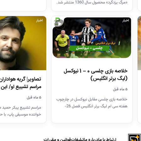
«مرگ یزدگرد» محصول سال 1360 منتشر شد.
اخبار
اخبار
▶
خلاصه بازی چلسی 0 – 1 نیوکسل
(لیگ برتر انگلیس)
تصاویر| گریه هواداران
مراسم تشییع او/ ای
۵ ماه قبل
۵ ماه قبل
خلاصه بازی چلسی مقابل نیوکسل در چارچوب
هفته سی ام لیگ برتر انگلیس فصل 26-
مراسم تشییع پیکر حمید هی
2025
خواننده موسیقی پاپ، با ح
هنرمندان در قطعه هنرمند
ارتباط با ما
درباره ما
تبلیغات
قوانین و مقررات