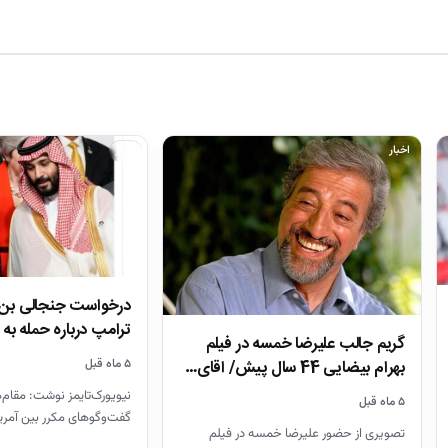
اخبار
اخبار
درخواست جنجالی بن‌س
ترامپ درباره حمله به 
گریم جالب علیرضا خمسه در فیلم
۵ ماه قبل
بهرام بیضایی 44 سال پیش/ اقای…
نیویورک‌تایمز نوشت: مقام
۵ ماه قبل
گفت‌و‌گو‌های مکرر بین آمری
تصویری از حضور علیرضا خمسه در فیلم
عربی را تأیید کرده‌اند. مح