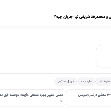
ی و محمدرضا شریفی نیا؛ جریان چیه؟
هنرمندان
ساره بیات
سریال محکوم
→ عکس| سفر در زمان ؛ «جمشید مشایخی» در ۳۷ سالگی در کنار «سوسن
عکس| تغییر چهره جنجالی «آزیتا» خواننده قبل انق
←