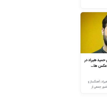
 حمید هیراد در
ن عکس ها…
راد، آهنگساز و
ضور جمعی از
ان…