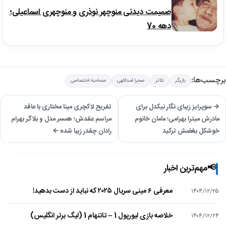
صمیمت دیدنی منوچهر نوذری و منوچهری اسماعیلی؛
دهه 70
برچسب‌ها:
بازیگر
تئاتر
صحرا اسداللهی
مصاحبه اختصاصی
→ سوپرایز زیبای نگار نیکدل برای
تفریح لاکچری مینا مختاری با عاقد
مادرش میترا بهرامی؛ مامان خانوم
مراسم عقدش؛ همسر مدل و بلاگر بهرام
خوشکل بغضش ترکید
رادان چقدر زیبا شده ←
📢
مهم‌ترین اخبار
معرفی ۶ مینی سریال ۲۰۲۵ که نباید از دست بدهید!
۱۴۰۴/۱۲/۲۵
خلاصه بازی لیورپول 1 – تاتنهام 1 (لیگ برتر انگلیس)
۱۴۰۴/۱۲/۲۴