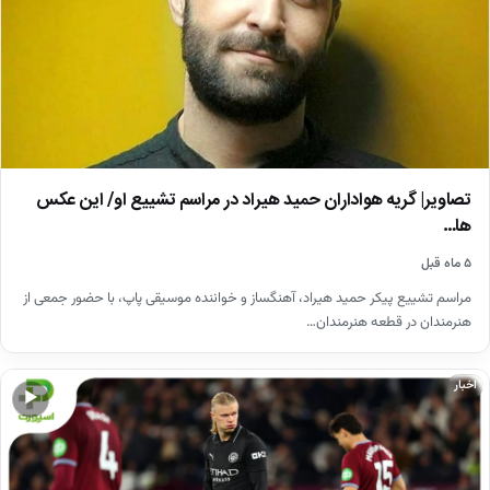
تصاویر| گریه هواداران حمید هیراد در مراسم تشییع او/ این عکس
ها…
۵ ماه قبل
مراسم تشییع پیکر حمید هیراد، آهنگساز و خواننده موسیقی پاپ، با حضور جمعی از
هنرمندان در قطعه هنرمندان…
اخبار
▶