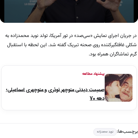
0
seconds
of
در جریان اجرای نمایش «سی‌صد» در تور آمریکا، تولد نوید محمدزاده به
1
minute,
شکلی غافلگیرکننده روی صحنه تبریک گفته شد. این لحظه با استقبال
20
گرم تماشاگران همراه بود.
seconds
پیشنهاد مطالعه
صمیمت دیدنی منوچهر نوذری و منوچهری اسماعیلی؛
دهه 70
برچسب‌ها:
نوید محمدزاده