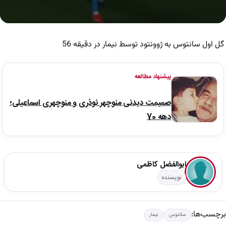
0
seconds
of
گل اول سانتوس به ژوونتود توسط نیمار در دقیقه 56
49
seconds
پیشنهاد مطالعه
صمیمت دیدنی منوچهر نوذری و منوچهری اسماعیلی؛
دهه 70
ابوالفضل کاظمی
نویسنده
برچسب‌ها:
سانتوس
نیمار