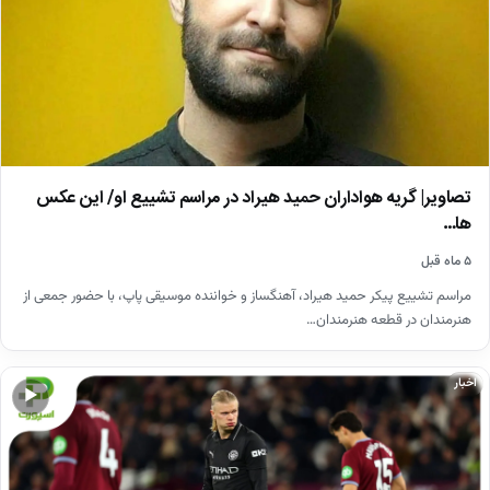
تصاویر| گریه هواداران حمید هیراد در مراسم تشییع او/ این عکس
ها…
۵ ماه قبل
مراسم تشییع پیکر حمید هیراد، آهنگساز و خواننده موسیقی پاپ، با حضور جمعی از
هنرمندان در قطعه هنرمندان…
اخبار
▶