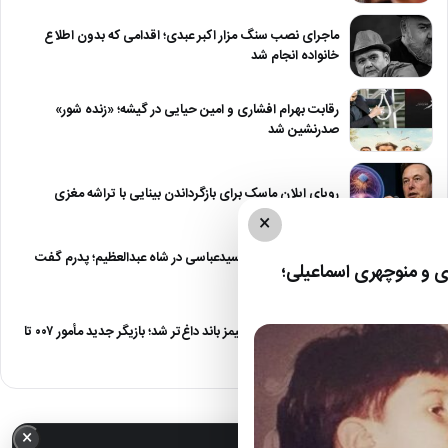
ماجرای نصب سنگ مزار اکبر عبدی؛ اقدامی که بدون اطلاع
خانواده انجام شد
رقابت بهرام افشاری و امین حیایی در گیشه؛ «زنده شور»
صدرنشین شد
رویای ایلان ماسک برای بازگرداندن بینایی با تراشه مغزی
×
درگیری شدید داود سیدعباسی در شاه عبدالعظیم؛ پدرم گفت
 و منوچهری اسماعیلی؛
طرف مُرد!
رقابت برای نقش جیمز باند داغ‌تر شد؛ بازیگر جدید مأمور ۰۰۷ تا
پایان…
×