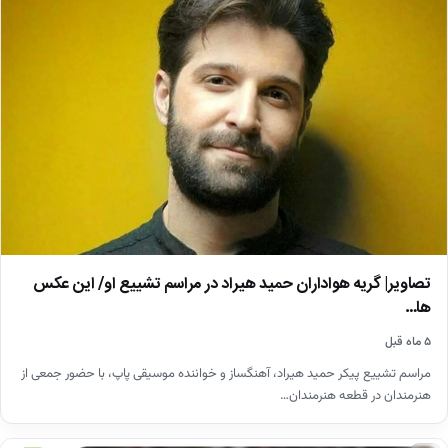
تصاویر| گریه هواداران حمید هیراد در مراسم تشییع او/ این عکس
ها…
۵ ماه قبل
مراسم تشییع پیکر حمید هیراد، آهنگساز و خواننده موسیقی پاپ، با حضور جمعی از
هنرمندان در قطعه هنرمندان…