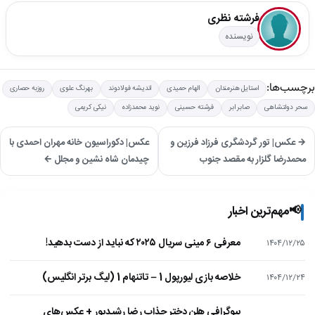
فرشته نظری
نویسنده
برچسب‌ها:
استایل هنرمندان
الهام حمیدی
اندیشه فولادوند
بهرنگ علوی
روزبه حصاری
سحر دولتشاهی
صابر ابر
فرشته حسینی
نوید محمدزاده
نیکی کریمی
→ عکس| تور گردشگری فرزاد فرزین و
عکس| دکوراسیون خانه مهران احمدی با
محمدرضا گلزار به مقصد جنوب
چیدمان شاه نشین و مجلل ←
📢
مهم‌ترین اخبار
معرفی ۶ مینی سریال ۲۰۲۵ که نباید از دست بدهید!
۱۴۰۴/۱۲/۲۵
خلاصه بازی لیورپول 1 – تاتنهام 1 (لیگ برتر انگلیس)
۱۴۰۴/۱۲/۲۴
بیوگرافی هلن دختر جذاب رضا رشیدپور + عکس‌های