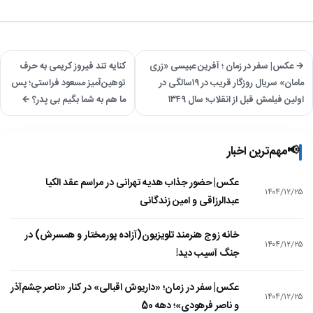
→ عکس| سفر در زمان ؛ آفرین عبیسی «زری
کنایه تند فیروز کریمی به حرف
مامان» سریال روزگار قریب در ۱۹سالگی در
توهین‌آمیز مسعود فراستی؛ پس
اولین فیلمش قبل از انقلاب؛ سال ۱۳۴۹
ما هم به شما بگیم بی پدر؟ ←
📢
مهم‌ترین اخبار
عکس| حضور جذاب هدیه تهرانی در مراسم عقد الکیا
۱۴۰۴/۱۲/۲۵
عبدالرزاقی و امین زندگانی
خانه زوج هنرمند تلویزیون(آزاده پورمختار و همسرش) در
۱۴۰۴/۱۲/۲۵
جنگ آسیب دید!
عکس| سفر در زمان؛ «داریوش اقبالی» در کنار «ناصر چشم‌آذر
۱۴۰۴/۱۲/۲۵
و ناصر فرهودی»؛ دهه 50