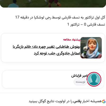
0
seconds
of
گل اول تراکتور به نسف قارشی توسط رجی لوشکیا در دقیقه 17
41
seconds
نسف قارشی 0 – تراکتور 1
پیشنهاد مطالعه
بهنوش طباطبایی تغییر چهره داد؛ خانم بازیگر با
استایل جادوگری جلب توجه کرد
امیر قزلباش
نویسنده
همیشه اخبار
پلاس
را در اولویت نتایج گوگل ببینید