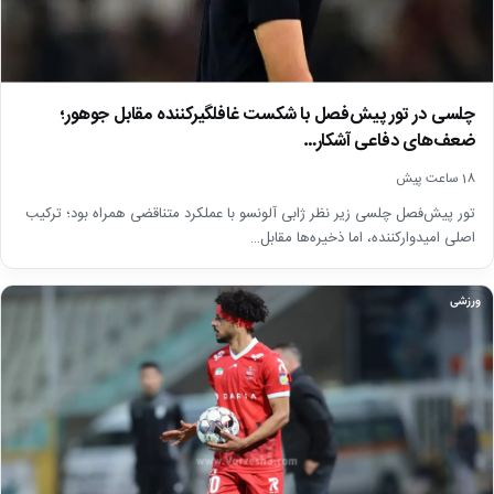
چلسی در تور پیش‌فصل با شکست غافلگیرکننده مقابل جوهور؛
ضعف‌های دفاعی آشکار…
18 ساعت پیش
تور پیش‌فصل چلسی زیر نظر ژابی آلونسو با عملکرد متناقضی همراه بود؛ ترکیب
اصلی امیدوارکننده، اما ذخیره‌ها مقابل…
ورزشی