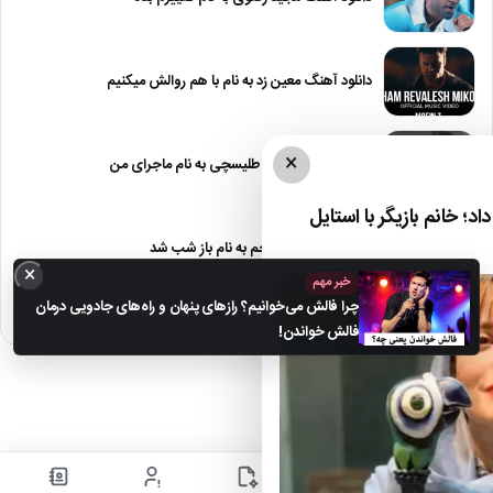
دانلود آهنگ معین زد به نام با هم روالش میکنیم
×
دانلود آهنگ علیرضا طلیسچی به نام ماجرای من
د؛ خانم بازیگر با استایل
دانلود آهنگ مهراد جم به نام باز شب شد
×
خبر مهم
چرا فالش می‌خوانیم؟ رازهای پنهان و راه‌های جادویی درمان
فالش خواندن!