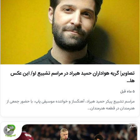
تصاویر| گریه هواداران حمید هیراد در مراسم تشییع او/ این عکس
ها…
۵ ماه قبل
مراسم تشییع پیکر حمید هیراد، آهنگساز و خواننده موسیقی پاپ، با حضور جمعی از
هنرمندان در قطعه هنرمندان…
اخبار
▶