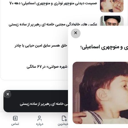
صمیمت دیدنی منوچهر نوذری و منوچهری اسماعیلی؛ دهه 70
عکس های خانوادگی مجتبی خامنه ای رهبر پر از ساده زیستی
×
عکس| نیلوفر خوش خلق همسر سابق امین حیایی با چادر
 و منوچهری اسماعیلی؛
عکس| تغییر چهره «شهره صولتی» در 67 سالگی
×
خبر مهم
عکس های خانوادگی مجتبی خامنه ای رهبر پر از ساده زیستی
خانه
اخبار
جدیدترین
درباره
تماس