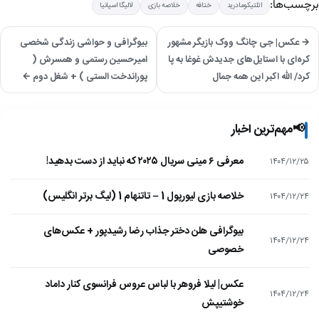
برچسب‌ها:
اتلتیکومادرید
ختافه
خلاصه بازی
لالیگا اسپانیا
→ عکس| جی‌ چانگ‌ ووک بازیگر مشهور
بیوگرافی و حواشی زندگی شخصی
کره‌ای با استایل‌های جدیدش غوغا به پا
امیرحسین رستمی و همسرش (
کرد/ الله اکبر این همه جمال
پوراندخت الستی ) + شغل دوم ←
📢
مهم‌ترین اخبار
معرفی ۶ مینی سریال ۲۰۲۵ که نباید از دست بدهید!
۱۴۰۴/۱۲/۲۵
خلاصه بازی لیورپول 1 – تاتنهام 1 (لیگ برتر انگلیس)
۱۴۰۴/۱۲/۲۴
بیوگرافی هلن دختر جذاب رضا رشیدپور + عکس‌های
۱۴۰۴/۱۲/۲۴
خصوصی
عکس| لیلا فروهر با لباس عروس فرانسوی کنار داماد
۱۴۰۴/۱۲/۲۴
خوشتیپش