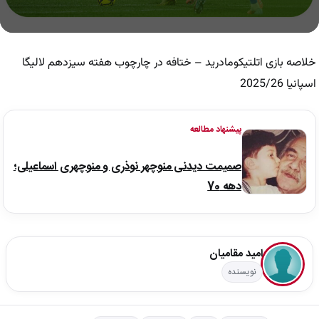
0
seconds
of
خلاصه بازی اتلتیکومادرید – ختافه در چارچوب هفته سیزدهم لالیگا
0
seconds
اسپانیا 2025/26
پیشنهاد مطالعه
صمیمت دیدنی منوچهر نوذری و منوچهری اسماعیلی؛
دهه 70
امید مقامیان
نویسنده