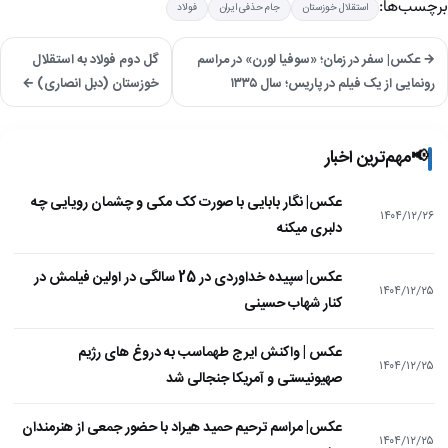
برچسب‌ها:
استقلال خوزستان
جام حذفی ایران
فولاد
→ عکس| سفر در زمان؛ «سوفیا لورن» در مراسم
گل دوم فولاد به استقلال
رونمایی از یک فیلم در پاریس؛ سال ۱۳۳۵
خوزستان (دبل انصاری) ←
📢
مهم‌ترین اخبار
عکس| نگار بابایی با صورت کک مکی و چشمان رویایی چه
۱۴۰۴/۱۲/۲۶
دلبری میکنه
عکس| سپیده خداوردی در 25 سالگی در اولین فیلمش در
۱۴۰۴/۱۲/۲۵
کنار شهاب حسینی
عکس | واکنش ایرج طهماسب به دروغ های رژیم
۱۴۰۴/۱۲/۲۵
صهیونیستی و آمریکا جنجالی شد
عکس| مراسم ترحیم حمید هیراد با حضور جمعی از هنرمندان
۱۴۰۴/۱۲/۲۵