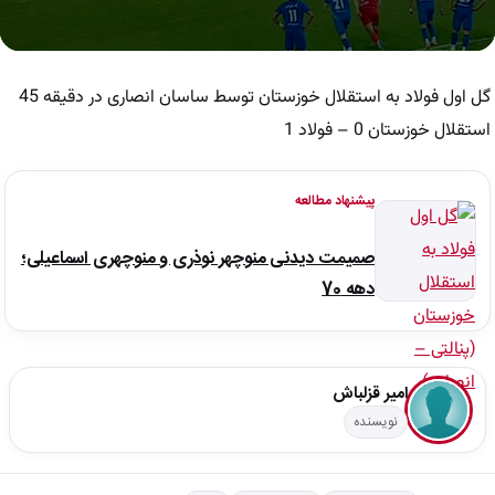
0
seconds
of
گل اول فولاد به استقلال خوزستان توسط ساسان انصاری در دقیقه 45
36
seconds
استقلال خوزستان 0 – فولاد 1
پیشنهاد مطالعه
صمیمت دیدنی منوچهر نوذری و منوچهری اسماعیلی؛
دهه 70
امیر قزلباش
نویسنده