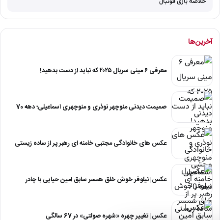
خلاصه بازی فوتبال
آخرین‌ها
معرفی ۶ مینی سریال ۲۰۲۵ که نباید از دست بدهید!
صمیمت دیدنی منوچهر نوذری و منوچهری اسماعیلی؛ دهه 70
عکس های خانوادگی مجتبی خامنه ای رهبر پر از ساده زیستی
عکس| نیلوفر خوش خلق همسر سابق امین حیایی با چادر
عکس| تغییر چهره «شهره صولتی» در 67 سالگی