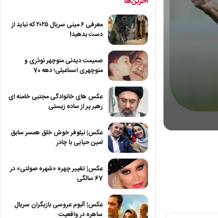
آخرین‌ها
معرفی ۶ مینی سریال ۲۰۲۵ که نباید از
دست بدهید!
صمیمت دیدنی منوچهر نوذری و
منوچهری اسماعیلی؛ دهه 70
عکس های خانوادگی مجتبی خامنه ای
رهبر پر از ساده زیستی
عکس| نیلوفر خوش خلق همسر سابق
0
seconds
امین حیایی با چادر
of
0
seconds
Volum
عکس| تغییر چهره «شهره صولتی» در
90%
67 سالگی
عکس| آلبوم عروسی بازیگران سریال
ساهره در واقعیت