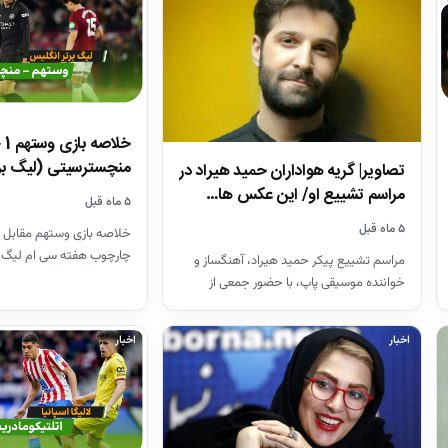
منچسترسیتی (لیگ بر
تصاویر| گریه هواداران حمید هیراد در
مراسم تشییع او/ این عکس ها…
۵ ماه قبل
۵ ماه قبل
خلاصه بازی وستهم مقابل 
چارچوب هفته سی ام لیگ 
مراسم تشییع پیکر حمید هیراد، آهنگساز و
26-2025
خواننده موسیقی پاپ، با حضور جمعی از
هنرمندان در قطعه هنرمندان…
اخبار
اخبار