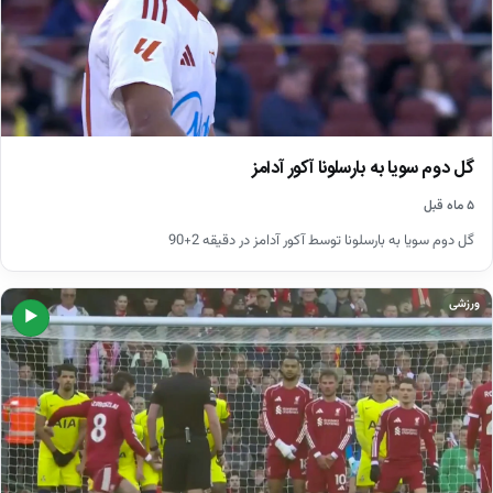
گل دوم سویا به بارسلونا آکور آدامز
۵ ماه قبل
گل دوم سویا به بارسلونا توسط آکور آدامز در دقیقه 2+90
ورزشی
▶