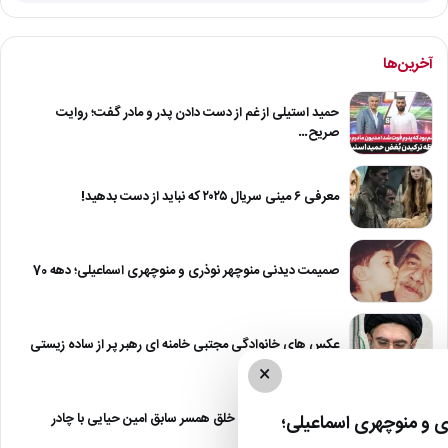
آخرین‌ها
حمید استیلی از غم از دست دادن پدر و مادر گفت؛ روایت
صریح…
معرفی ۶ مینی سریال ۲۰۲۵ که نباید از دست بدهید!
صمیمت دیدنی منوچهر نوذری و منوچهری اسماعیلی؛ دهه 70
عکس های خانوادگی مجتبی خامنه ای رهبر پر از ساده زیستی
×
عکس| نیلوفر خوش خلق همسر سابق امین حیایی با چادر
 و منوچهری اسماعیلی؛