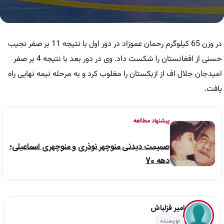
0
seconds
of
در وزن 65 کیلوگرم رحمان عموزاد در دور اول با نتیجه 11 بر صفر نجیب
8
minutes,
حسنی از افغانستان را شکست داد. وی در دور بعد با نتیجه 4 بر صفر
55
امیدجان جلال اف از ازبکستان را مغلوب کرد و به مرحله نیمه نهایی راه
seconds
یافت.
پیشنهاد مطالعه
صمیمت دیدنی منوچهر نوذری و منوچهری اسماعیلی؛
دهه 70
امیر قزلباش
نویسنده