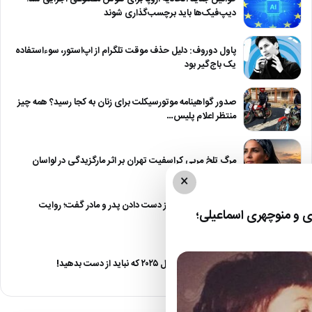
دیپ‌فیک‌ها باید برچسب‌گذاری شوند
پاول دوروف: دلیل حذف موقت تلگرام از اپ‌استور، سوءاستفاده
یک باج‌گیر بود
صدور گواهینامه موتورسیکلت برای زنان به کجا رسید؟ همه چیز
منتظر اعلام پلیس…
مرگ تلخ مربی کراسفیت تهران بر اثر مارگزیدگی در لواسان
×
حمید استیلی از غم از دست دادن پدر و مادر گفت؛ روایت
 و منوچهری اسماعیلی؛
صریح…
معرفی ۶ مینی سریال ۲۰۲۵ که نباید از دست بدهید!