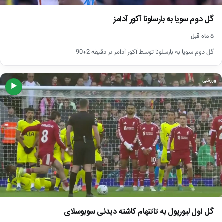
گل دوم سویا به بارسلونا آکور آدامز
۵ ماه قبل
گل دوم سویا به بارسلونا توسط آکور آدامز در دقیقه 2+90
ورزشی
▶
گل اول لیورپول به تاتنهام کاشته دیدنی سوبوسلای