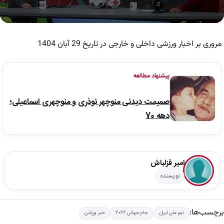
0
seconds
of
مروری بر اخبار ورزشی داخلی و خارجی در تاریخ 29 آبان 1404
2
minutes,
19
seconds
پیشنهاد مطالعه
صمیمت دیدنی منوچهر نوذری و منوچهری اسماعیلی؛
دهه 70
امیر قزلباش
نویسنده
برچسب‌ها:
تیم ملی ایران
جام جهانی 2026
خبر ورزشی