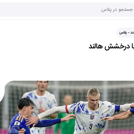
ند - پلاس
 با درخشش هالند