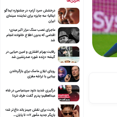
آخرین‌ها
درخشش «مرد آرام» در جشنواره ایماگو
ایتالیا؛ سه جایزه برای نماینده سینمای
ایران
ماجرای نصب سنگ مزار اکبر عبدی؛
اقدامی که بدون اطلاع خانواده انجام
شد
رقابت بهرام افشاری و امین حیایی در
گیشه؛ «زنده شور» صدرنشین شد
رویای ایلان ماسک برای بازگرداندن
بینایی با تراشه مغزی
درگیری شدید داود سیدعباسی در شاه
عبدالعظیم؛ پدرم گفت طرف مُرد!
رقابت برای نقش جیمز باند داغ‌تر شد؛
بازیگر جدید مأمور ۰۰۷ تا پایان…