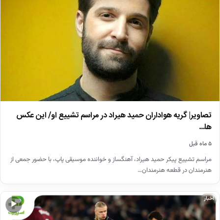
تصاویر| گریه هواداران حمید هیراد در مراسم تشییع او/ این عکس
ها…
۵ ماه قبل
مراسم تشییع پیکر حمید هیراد، آهنگساز و خواننده موسیقی پاپ، با حضور جمعی از
هنرمندان در قطعه هنرمندان…
اخبار
▶