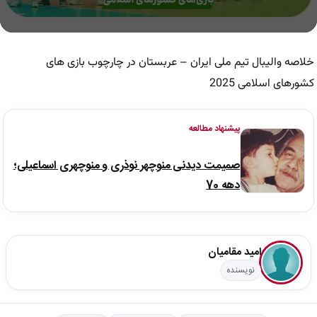
0
seconds
of
خلاصه والیبال تیم ملی ایران – عربستان در چارچوب بازی های
0
seconds
کشورهای اسلامی 2025
پیشنهاد مطالعه
صمیمت دیدنی منوچهر نوذری و منوچهری اسماعیلی؛
دهه 70
امید مقامیان
نویسنده