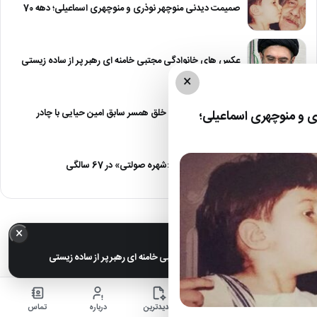
صمیمت دیدنی منوچهر نوذری و منوچهری اسماعیلی؛ دهه 70
عکس های خانوادگی مجتبی خامنه ای رهبر پر از ساده زیستی
×
عکس| نیلوفر خوش خلق همسر سابق امین حیایی با چادر
 و منوچهری اسماعیلی؛
عکس| تغییر چهره «شهره صولتی» در 67 سالگی
×
خبر مهم
عکس های خانوادگی مجتبی خامنه ای رهبر پر از ساده زیستی
خانه
اخبار
جدیدترین
درباره
تماس