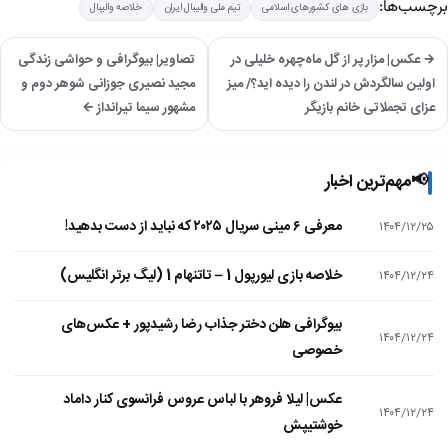
برچسب‌ها:
بازی های کشورهای اسلامی
تیم ملی والیبال ایران
خلاصه والیبال
→ عکس| مزار پر از گل ماه‌چهره خلیلی در
تصاویر| بیوگرافی و حواشی زندگی
اولین سالگردش در لندن را دیده اید؟/ میز
مجید نصیری جوزانی شوهر دوم و
عزای تجملاتی خانم بازیگر
مشهور سیما تیرانداز ←
📢
مهم‌ترین اخبار
معرفی ۶ مینی سریال ۲۰۲۵ که نباید از دست بدهید!
۱۴۰۴/۱۲/۲۵
خلاصه بازی لیورپول 1 – تاتنهام 1 (لیگ برتر انگلیس)
۱۴۰۴/۱۲/۲۴
بیوگرافی هلن دختر جذاب رضا رشیدپور + عکس‌های
۱۴۰۴/۱۲/۲۴
خصوصی
عکس| لیلا فروهر با لباس عروس فرانسوی کنار داماد
۱۴۰۴/۱۲/۲۴
خوشتیپش