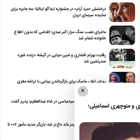
درخشش «مرد آرام» در جشنواره ایماگو ایتالیا؛ سه جایزه برای
نماینده سینمای ایران
ماجرای نصب سنگ مزار اکبر عبدی؛ اقدامی که بدون اطلاع
خانواده انجام شد
رقابت بهرام افشاری و امین حیایی در گیشه؛ «زنده شور»
صدرنشین شد
رویای ایلان ماسک برای بازگرداندن بینایی با تراشه مغزی
×
درگیری شدید داود سیدعباسی در شاه عبدالعظیم؛ پدرم گفت
 و منوچهری اسماعیلی؛
طرف مُرد!
رقابت برای نقش جیمز باند داغ‌تر شد؛ بازیگر جدید مأمور ۰۰۷ تا
پایان…