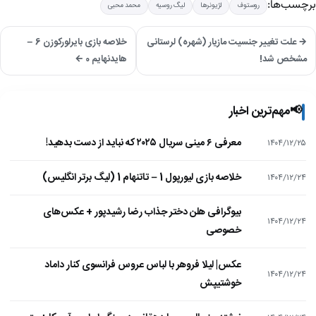
برچسب‌ها:
روستوف
لژیونرها
لیگ روسیه
محمد محبی
→ علت تغییر جنسیت مازیار (شهره) لرستانی
خلاصه بازی بایرلورکوزن 6 –
مشخص شد!
هایدنهایم 0 ←
📢
مهم‌ترین اخبار
معرفی ۶ مینی سریال ۲۰۲۵ که نباید از دست بدهید!
۱۴۰۴/۱۲/۲۵
خلاصه بازی لیورپول 1 – تاتنهام 1 (لیگ برتر انگلیس)
۱۴۰۴/۱۲/۲۴
بیوگرافی هلن دختر جذاب رضا رشیدپور + عکس‌های
۱۴۰۴/۱۲/۲۴
خصوصی
عکس| لیلا فروهر با لباس عروس فرانسوی کنار داماد
۱۴۰۴/۱۲/۲۴
خوشتیپش