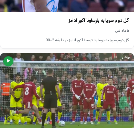
گل دوم سویا به بارسلونا آکور آدامز
۵ ماه قبل
گل دوم سویا به بارسلونا توسط آکور آدامز در دقیقه 2+90
ورزشی
▶