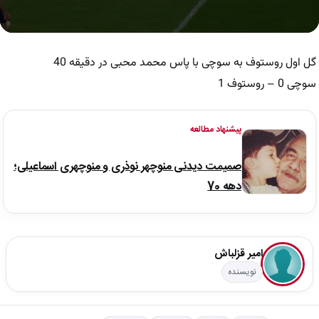
0
seconds
of
گل اول روستوف به سوچی با پاس محمد محبی در دقیقه 40
28
seconds
سوچی 0 – روستوف 1
پیشنهاد مطالعه
صمیمت دیدنی منوچهر نوذری و منوچهری اسماعیلی؛
دهه 70
امیر قزلباش
نویسنده