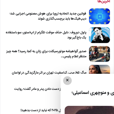
آخرین‌ها
قوانین جدید اتحادیه اروپا برای هوش مصنوعی اجرایی شد؛
دیپ‌فیک‌ها باید برچسب‌گذاری شوند
پاول دوروف: دلیل حذف موقت تلگرام از اپ‌استور، سوءاستفاده
یک باج‌گیر بود
صدور گواهینامه موتورسیکلت برای زنان به کجا رسید؟ همه چیز
منتظر اعلام پلیس…
مرگ تلخ مربی کراسفیت تهران بر اثر مارگزیدگی در لواسان
×
حمید استیلی از غم از دست دادن پدر و مادر گفت؛ روایت
 و منوچهری اسماعیلی؛
صریح…
معرفی ۶ مینی سریال ۲۰۲۵ که نباید از دست بدهید!