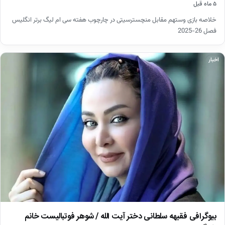
۵ ماه قبل
خلاصه بازی وستهم مقابل منچسترسیتی در چارچوب هفته سی ام لیگ برتر انگلیس
فصل 26-2025
اخبار
بیوگرافی فقیهه سلطانی دختر آیت الله / شوهر فوتبالیست خانم