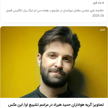
۵ ماه قبل
خلاصه بازی چلسی مقابل نیوکسل در چارچوب هفته سی ام لیگ برتر انگلیس فصل
26-2025
اخبار
تصاویر| گریه هواداران حمید هیراد در مراسم تشییع او/ این عکس