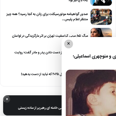
یک باج‌گیر بود
صدور گواهینامه موتورسیکلت برای زنان به کجا رسید؟ همه چیز
منتظر اعلام پلیس…
مرگ تلخ مربی کراسفیت تهران بر اثر مارگزیدگی در لواسان
×
حمید استیلی از غم از دست دادن پدر و مادر گفت؛ روایت
 و منوچهری اسماعیلی؛
صریح…
معرفی ۶ مینی سریال ۲۰۲۵ که نباید از دست بدهید!
×
خبر مهم
عکس های خانوادگی مجتبی خامنه ای رهبر پر از ساده زیستی