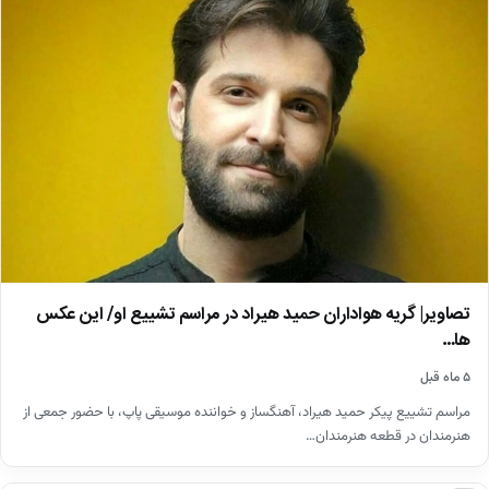
تصاویر| گریه هواداران حمید هیراد در مراسم تشییع او/ این عکس
ها…
۵ ماه قبل
مراسم تشییع پیکر حمید هیراد، آهنگساز و خواننده موسیقی پاپ، با حضور جمعی از
هنرمندان در قطعه هنرمندان…