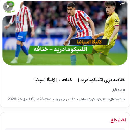
اخبار
▶
خلاصه بازی اتلتیکومادرید 1 – ختافه 0 | لالیگا اسپانیا
۵ ماه قبل
خلاصه بازی اتلتیکومادرید مقابل ختافه در چارچوب هفته 28 لالیگا فصل 26-2025
اخبار داغ