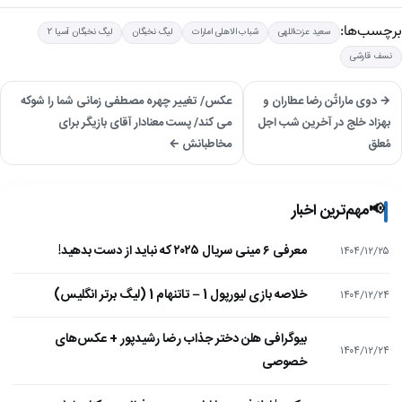
برچسب‌ها:
سعید عزت‌اللهی
شباب الاهلی امارات
لیگ نخبگان
لیگ نخبگان آسیا 2
نسف قارشی
→ دوی ماراتُن رضا عطاران و
عکس/ تغییر چهره مصطفی زمانی شما را شوکه
بهزاد خلج در آخرین شب اجل
می کند/ پست معنادار آقای بازیگر برای
مُعلق
مخاطبانش ←
📢
مهم‌ترین اخبار
معرفی ۶ مینی سریال ۲۰۲۵ که نباید از دست بدهید!
۱۴۰۴/۱۲/۲۵
خلاصه بازی لیورپول 1 – تاتنهام 1 (لیگ برتر انگلیس)
۱۴۰۴/۱۲/۲۴
بیوگرافی هلن دختر جذاب رضا رشیدپور + عکس‌های
۱۴۰۴/۱۲/۲۴
خصوصی