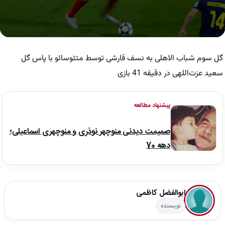
0
seconds
of
گل سوم شباب الاهلی به نسف قارشی توسط متئوسائو با پاس گل
1
minute,
سعید عزت‌اللهی در دقیقه 41 بازی
6
seconds
پیشنهاد مطالعه
صمیمت دیدنی منوچهر نوذری و منوچهری اسماعیلی؛
دهه 70
ابوالفضل کاظمی
نویسنده