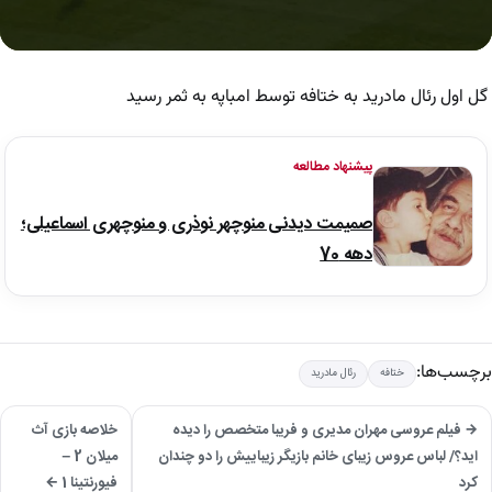
0
seconds
of
گل اول رئال مادرید به ختافه توسط امباپه به ثمر رسید
7
seconds
پیشنهاد مطالعه
صمیمت دیدنی منوچهر نوذری و منوچهری اسماعیلی؛
دهه 70
برچسب‌ها:
ختافه
رئال مادرید
→ فیلم عروسی مهران مدیری و فریبا متخصص را دیده
خلاصه بازی آث
اید؟/ لباس عروس زیبای خانم بازیگر زیباییش را دو چندان
میلان 2 –
کرد
فیورنتینا 1 ←