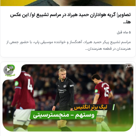
تصاویر| گریه هواداران حمید هیراد در مراسم تشییع او/ این عکس
ها…
۵ ماه قبل
مراسم تشییع پیکر حمید هیراد، آهنگساز و خواننده موسیقی پاپ، با حضور جمعی از
هنرمندان در قطعه هنرمندان…
اخبار
▶