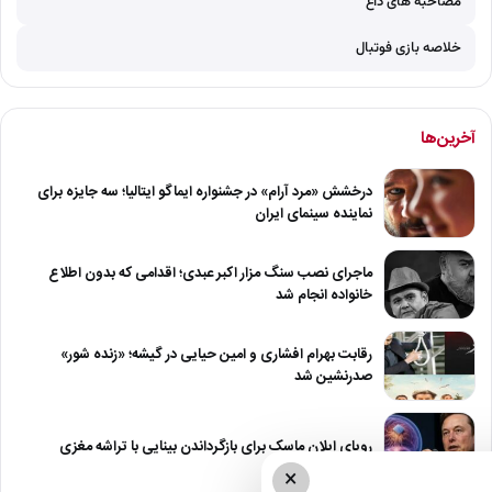
مصاحبه های داغ
خلاصه بازی فوتبال
آخرین‌ها
درخشش «مرد آرام» در جشنواره ایماگو ایتالیا؛ سه جایزه برای
نماینده سینمای ایران
ماجرای نصب سنگ مزار اکبر عبدی؛ اقدامی که بدون اطلاع
خانواده انجام شد
رقابت بهرام افشاری و امین حیایی در گیشه؛ «زنده شور»
صدرنشین شد
رویای ایلان ماسک برای بازگرداندن بینایی با تراشه مغزی
×