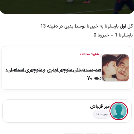
0
seconds
of
گل اول بارسلونا به خیرونا توسط پدری در دقیقه 13
29
seconds
بارسلونا 1 – خیرونا 0
پیشنهاد مطالعه
صمیمت دیدنی منوچهر نوذری و منوچهری اسماعیلی؛
دهه 70
امیر قزلباش
نویسنده