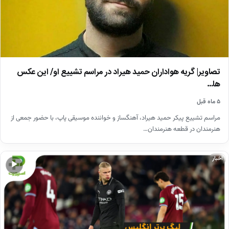
تصاویر| گریه هواداران حمید هیراد در مراسم تشییع او/ این عکس
ها…
۵ ماه قبل
مراسم تشییع پیکر حمید هیراد، آهنگساز و خواننده موسیقی پاپ، با حضور جمعی از
هنرمندان در قطعه هنرمندان…
اخبار
▶