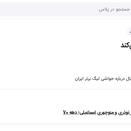
کند
 درباره حواشی لیگ برتر ایران
ذری و منوچهری اسماعیلی؛ دهه 70