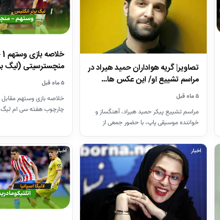
منچسترسیتی (لیگ بر
تصاویر| گریه هواداران حمید هیراد در
مراسم تشییع او/ این عکس ها…
۵ ماه قبل
۵ ماه قبل
خلاصه بازی وستهم مقابل 
چارچوب هفته سی ام لیگ 
مراسم تشییع پیکر حمید هیراد، آهنگساز و
26-2025
خواننده موسیقی پاپ، با حضور جمعی از
هنرمندان در قطعه هنرمندان…
اخبار
اخبار