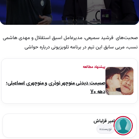
0
seconds
of
صحبت‌های فرشید سمیعی، مدیرعامل اسبق استقلال و مهدی هاشمی
4
minutes,
نسب، مربی سابق این تیم در برنامه تلویزیونی درباره حواشی
34
seconds
پیشنهاد مطالعه
صمیمت دیدنی منوچهر نوذری و منوچهری اسماعیلی؛
دهه 70
امیر قزلباش
نویسنده