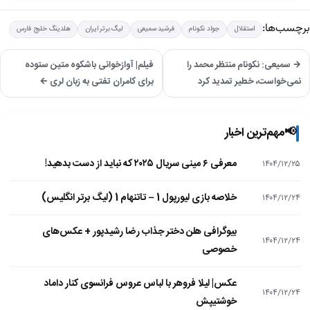
برچسب‌ها:
استقلال
جواد نکونام
فرشید سمیعی
لیگ برتر ایران
هلدینگ خلیج فارس
→ سمیعی: نکونام منتظر محمد را
فیلم| آوازخوانی باشکوه متین ستوده
نمی‌خواست، خطیر تمدید کرد
برای کامران تفتی به زبان لری ←
📢
مهم‌ترین اخبار
معرفی ۶ مینی سریال ۲۰۲۵ که نباید از دست بدهید!
۱۴۰۴/۱۲/۲۵
خلاصه بازی لیورپول 1 – تاتنهام 1 (لیگ برتر انگلیس)
۱۴۰۴/۱۲/۲۴
بیوگرافی هلن دختر جذاب رضا رشیدپور + عکس‌های
۱۴۰۴/۱۲/۲۴
خصوصی
عکس| لیلا فروهر با لباس عروس فرانسوی کنار داماد
۱۴۰۴/۱۲/۲۴
خوشتیپش