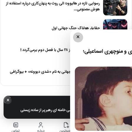
رسوایی تازه در هالیوود؛ الی روث به پنهان‌کاری درباره استفاده از
هوش مصنوعی…
حقایق هولناک جنگ جهانی اول
×
آژانس دوستی بعد از ۲۸ سال با فصل دوم برمی‌گردد !
 و منوچهری اسماعیلی؛
دانلود آهنگ مهدی جهانی به نام «شدی دیوونه» + بیوگرافی
×
خبر مهم
عکس های خانوادگی مجتبی خامنه ای رهبر پر از ساده زیستی
خانه
اخبار
جدیدترین
درباره
تماس