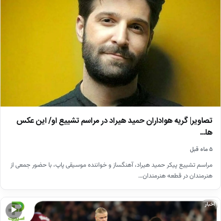
تصاویر| گریه هواداران حمید هیراد در مراسم تشییع او/ این عکس
ها…
۵ ماه قبل
مراسم تشییع پیکر حمید هیراد، آهنگساز و خواننده موسیقی پاپ، با حضور جمعی از
هنرمندان در قطعه هنرمندان…
اخبار
▶