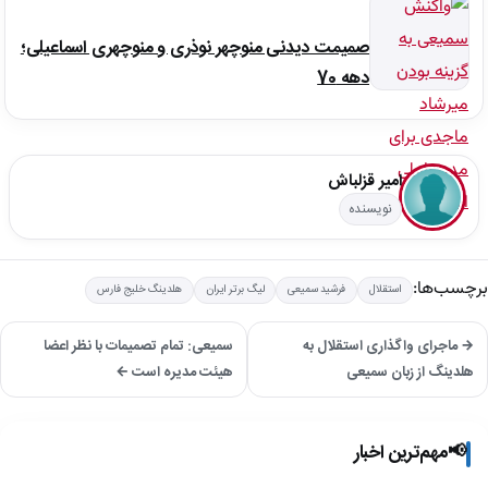
صمیمت دیدنی منوچهر نوذری و منوچهری اسماعیلی؛
دهه 70
امیر قزلباش
نویسنده
برچسب‌ها:
استقلال
فرشید سمیعی
لیگ برتر ایران
هلدینگ خلیج فارس
→ ماجرای واگذاری استقلال به
سمیعی: تمام تصمیمات با نظر اعضا
هلدینگ از زبان سمیعی
هیئت مدیره است ←
📢
مهم‌ترین اخبار