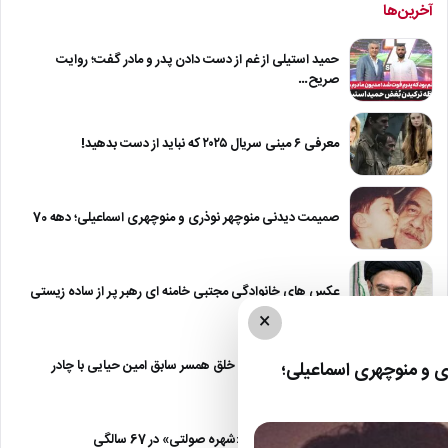
آخرین‌ها
حمید استیلی از غم از دست دادن پدر و مادر گفت؛ روایت
صریح…
معرفی ۶ مینی سریال ۲۰۲۵ که نباید از دست بدهید!
صمیمت دیدنی منوچهر نوذری و منوچهری اسماعیلی؛ دهه 70
عکس های خانوادگی مجتبی خامنه ای رهبر پر از ساده زیستی
×
عکس| نیلوفر خوش خلق همسر سابق امین حیایی با چادر
 و منوچهری اسماعیلی؛
عکس| تغییر چهره «شهره صولتی» در 67 سالگی