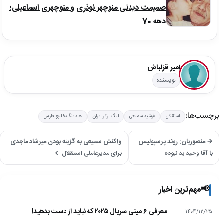
صمیمت دیدنی منوچهر نوذری و منوچهری اسماعیلی؛
دهه 70
امیر قزلباش
نویسنده
برچسب‌ها:
استقلال
فرشید سمیعی
لیگ برتر ایران
هلدینگ خلیج فارس
→ منصوریان: روند پرسپولیس
واکنش سمیعی به گزینه بودن میرشاد ماجدی
با آقا وحید بد نبوده
برای مدیرعاملی استقلال ←
📢
مهم‌ترین اخبار
معرفی ۶ مینی سریال ۲۰۲۵ که نباید از دست بدهید!
۱۴۰۴/۱۲/۲۵