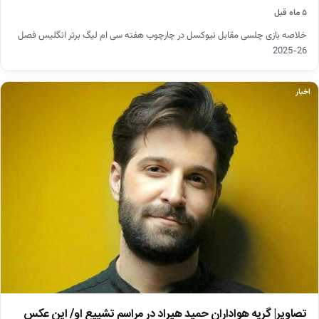
۵ ماه قبل
خلاصه بازی چلسی مقابل نیوکسل در چارچوب هفته سی ام لیگ برتر انگلیس فصل
26-2025
اخبار
تصاویر| گریه هواداران حمید هیراد در مراسم تشییع او/ این عکس