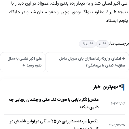
علی اکبر فضلی شد و به دیدار رده بندی رفت. عموزاد در این دیدار با
نتیجه 5 بر 7 مغلوب تولگا تومور اوچیر از مغولستان شد و در جایگاه
پنجم ایستاد
برچسب‌ها:
کشتی
کشتی آزاد
→ امضای وارونۀ رضا عطاران پای سریال «اجل
علی اکبر فضلی به مدال
معلق»/ کمدی یا بی‌مایگی؟
نقره رسید ←
📢
مهم‌ترین اخبار
عکس| نگار بابایی با صورت کک مکی و چشمان رویایی چه
۱۴۰۴/۱۲/۲۶
دلبری میکنه
عکس| سپیده خداوردی در 25 سالگی در اولین فیلمش در
۱۴۰۴/۱۲/۲۵