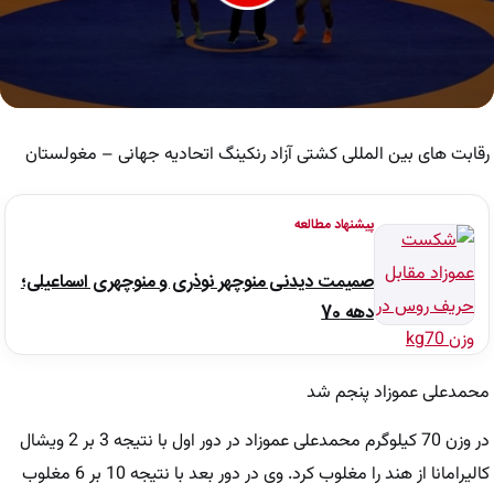
0
seconds
of
رقابت های بین المللی کشتی آزاد رنکینگ اتحادیه جهانی – مغولستان
7
minutes,
16
seconds
پیشنهاد مطالعه
صمیمت دیدنی منوچهر نوذری و منوچهری اسماعیلی؛
دهه 70
محمدعلی عموزاد پنجم شد
در وزن 70 کیلوگرم محمدعلی عموزاد در دور اول با نتیجه 3 بر 2 ویشال
کالیرامانا از هند را مغلوب کرد. وی در دور بعد با نتیجه 10 بر 6 مغلوب