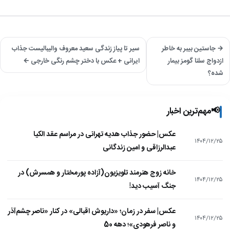
→ جاستین بیبر به خاطر
سیر تا پیاز زندگی سعید معروف والیبالیست جذاب
ازدواج سلنا گومز بیمار
ایرانی + عکس با دختر چشم رنگی خارجی ←
شده؟
📢
مهم‌ترین اخبار
عکس| حضور جذاب هدیه تهرانی در مراسم عقد الکیا
۱۴۰۴/۱۲/۲۵
عبدالرزاقی و امین زندگانی
خانه زوج هنرمند تلویزیون(آزاده پورمختار و همسرش) در
۱۴۰۴/۱۲/۲۵
جنگ آسیب دید!
عکس| سفر در زمان؛ «داریوش اقبالی» در کنار «ناصر چشم‌آذر
۱۴۰۴/۱۲/۲۵
و ناصر فرهودی»؛ دهه 50