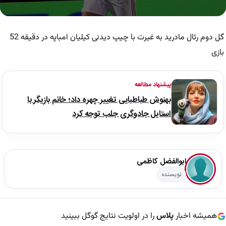
0
seconds
of
گل دوم رئال مادرید به غیرت با چیپ دیدنی کیلیان امباپه در دقیقه 52
36
seconds
بازی
پیشنهاد مطالعه
بهنوش طباطبایی تغییر چهره داد؛ خانم بازیگر با
استایل جادوگری جلب توجه کرد
ابوالفضل کاظمی
نویسنده
همیشه اخبار
پلاس
را در اولویت نتایج گوگل ببینید