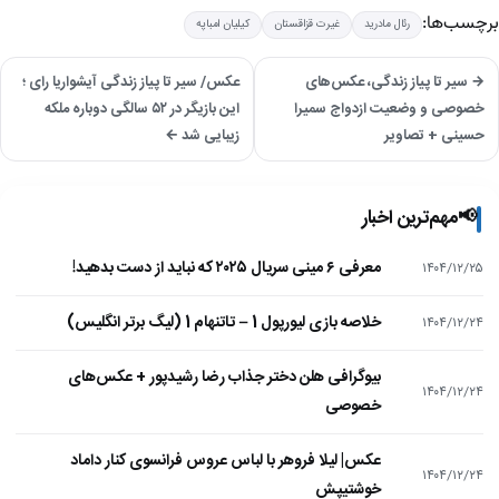
برچسب‌ها:
رئال مادرید
غیرت قزاقستان
کیلیان امباپه
→ سیر تا پیاز زندگی، عکس‌های
عکس/ سیر تا پیاز زندگی آیشواریا رای ؛
خصوصی و وضعیت ازدواج سمیرا
این بازیگر در ۵۲ سالگی دوباره ملکه
حسینی + تصاویر
زیبایی شد ←
📢
مهم‌ترین اخبار
معرفی ۶ مینی سریال ۲۰۲۵ که نباید از دست بدهید!
۱۴۰۴/۱۲/۲۵
خلاصه بازی لیورپول 1 – تاتنهام 1 (لیگ برتر انگلیس)
۱۴۰۴/۱۲/۲۴
بیوگرافی هلن دختر جذاب رضا رشیدپور + عکس‌های
۱۴۰۴/۱۲/۲۴
خصوصی
عکس| لیلا فروهر با لباس عروس فرانسوی کنار داماد
۱۴۰۴/۱۲/۲۴
خوشتیپش