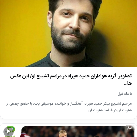
تصاویر| گریه هواداران حمید هیراد در مراسم تشییع او/ این عکس
ها…
۵ ماه قبل
مراسم تشییع پیکر حمید هیراد، آهنگساز و خواننده موسیقی پاپ، با حضور جمعی از
هنرمندان در قطعه هنرمندان…
اخبار
▶