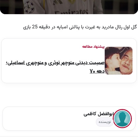
0
seconds
of
گل اول رئال مادرید به غیرت با پنالتی امباپه در دقیقه 25 بازی
49
seconds
پیشنهاد مطالعه
صمیمت دیدنی منوچهر نوذری و منوچهری اسماعیلی؛
دهه 70
ابوالفضل کاظمی
نویسنده