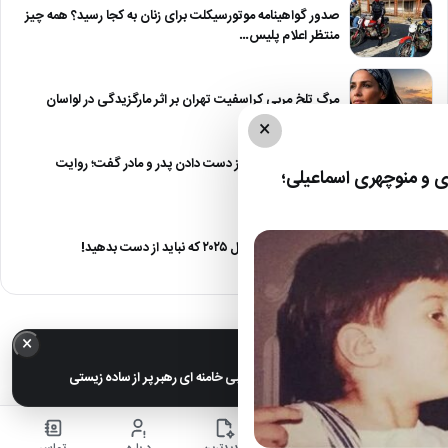
صدور گواهینامه موتورسیکلت برای زنان به کجا رسید؟ همه چیز
منتظر اعلام پلیس…
مرگ تلخ مربی کراسفیت تهران بر اثر مارگزیدگی در لواسان
×
حمید استیلی از غم از دست دادن پدر و مادر گفت؛ روایت
 و منوچهری اسماعیلی؛
صریح…
معرفی ۶ مینی سریال ۲۰۲۵ که نباید از دست بدهید!
×
خبر مهم
عکس های خانوادگی مجتبی خامنه ای رهبر پر از ساده زیستی