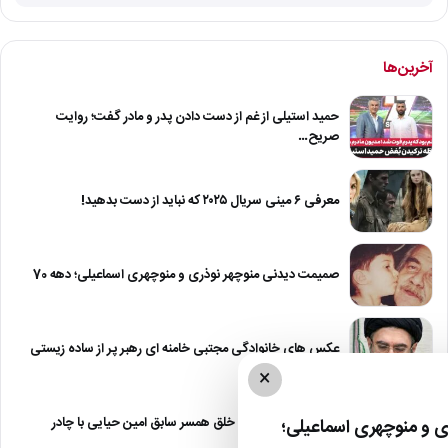
آخرین‌ها
حمید استیلی از غم از دست دادن پدر و مادر گفت؛ روایت
صریح…
معرفی ۶ مینی سریال ۲۰۲۵ که نباید از دست بدهید!
صمیمت دیدنی منوچهر نوذری و منوچهری اسماعیلی؛ دهه 70
عکس های خانوادگی مجتبی خامنه ای رهبر پر از ساده زیستی
×
عکس| نیلوفر خوش خلق همسر سابق امین حیایی با چادر
 و منوچهری اسماعیلی؛