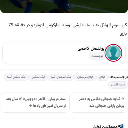
0
seconds
of
گل سوم الهلال به نسف قارشی توسط مارکوس لئوناردو در دقیقه 79
36
seconds
بازی
ابوالفضل کاظمی
نویسنده
برچسب‌ها:
الهلال
الهلال عربستان
لیگ قهرمانان آسیا
لیگ نخبگان
لیگ نخبگان آسیا
نسف قارشی
→ کنایه جنجالی عکاس به دختر
سفر در زمان ؛ ظاهر «دوجین» ۱۷ سال بعد
پژمان بازغی جنجالی شد
از سریال امپراطور بادها ←
📢
مهم‌ترین اخبار