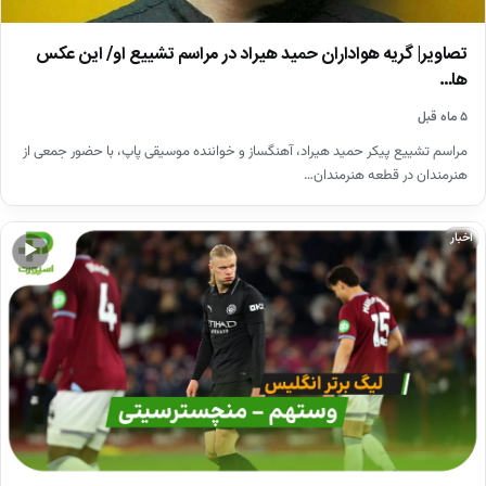
تصاویر| گریه هواداران حمید هیراد در مراسم تشییع او/ این عکس
ها…
۵ ماه قبل
مراسم تشییع پیکر حمید هیراد، آهنگساز و خواننده موسیقی پاپ، با حضور جمعی از
هنرمندان در قطعه هنرمندان…
اخبار
▶