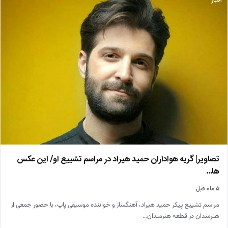
اخبار
تصاویر| گریه هواداران حمید هیراد در مراسم تشییع او/ این عکس
ها…
۵ ماه قبل
مراسم تشییع پیکر حمید هیراد، آهنگساز و خواننده موسیقی پاپ، با حضور جمعی از
هنرمندان در قطعه هنرمندان…