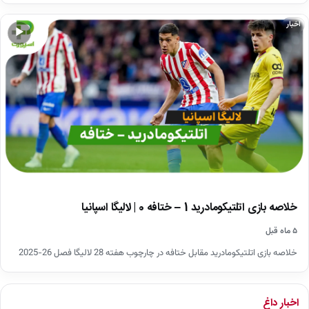
اخبار
▶
خلاصه بازی اتلتیکومادرید 1 – ختافه 0 | لالیگا اسپانیا
۵ ماه قبل
خلاصه بازی اتلتیکومادرید مقابل ختافه در چارچوب هفته 28 لالیگا فصل 26-2025
اخبار داغ