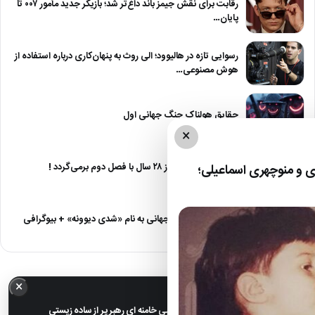
رقابت برای نقش جیمز باند داغ‌تر شد؛ بازیگر جدید مأمور ۰۰۷ تا
پایان…
رسوایی تازه در هالیوود؛ الی روث به پنهان‌کاری درباره استفاده از
هوش مصنوعی…
حقایق هولناک جنگ جهانی اول
×
آژانس دوستی بعد از ۲۸ سال با فصل دوم برمی‌گردد !
 و منوچهری اسماعیلی؛
دانلود آهنگ مهدی جهانی به نام «شدی دیوونه» + بیوگرافی
×
خبر مهم
عکس های خانوادگی مجتبی خامنه ای رهبر پر از ساده زیستی