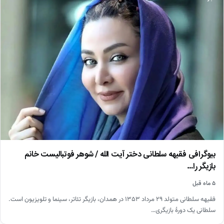
بیوگرافی فقیهه سلطانی دختر آیت الله / شوهر فوتبالیست خانم
بازیگر را…
۵ ماه قبل
فقیهه سلطانی متولد ۲۹ مرداد ۱۳۵۳ در همدان، بازیگر تئاتر، سینما و تلویزیون است.
سلطانی یک دورهٔ بازیگری…