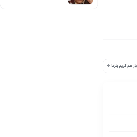
باز هم کریم بنزما ←