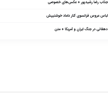
 جذاب رضا رشیدپور + عکس‌های خصوصی
 لباس عروس فرانسوی کنار داماد خوشتیپش
هقانی در جنگ ایران و آمریکا + متن