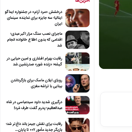
آخرین‌ها
درخشش «مرد آرام» در جشنواره ایماگو
ایتالیا؛ سه جایزه برای نماینده سینمای
ایران
ماجرای نصب سنگ مزار اکبر عبدی؛
اقدامی که بدون اطلاع خانواده انجام
شد
رقابت بهرام افشاری و امین حیایی در
گیشه؛ «زنده شور» صدرنشین شد
0
seconds
of
رویای ایلان ماسک برای بازگرداندن
13
بینایی با تراشه مغزی
seconds
Volum
90%
درگیری شدید داود سیدعباسی در شاه
عبدالعظیم؛ پدرم گفت طرف مُرد!
رقابت برای نقش جیمز باند داغ‌تر شد؛
بازیگر جدید مأمور ۰۰۷ تا پایان…