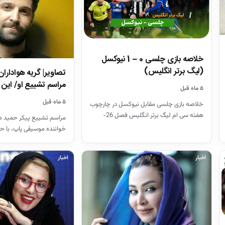
خلاصه بازی چلسی 0 – 1 نیوکسل
(لیگ برتر انگلیس)
تصاویر| گریه هواداران
مراسم تشییع او/ ای
۵ ماه قبل
۵ ماه قبل
خلاصه بازی چلسی مقابل نیوکسل در چارچوب
هفته سی ام لیگ برتر انگلیس فصل 26-
مراسم تشییع پیکر حمید هی
2025
خواننده موسیقی پاپ، با ح
هنرمندان در قطعه هنرمند
اخبار
اخبار