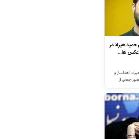
 حمید هیراد در
ن عکس ها…
راد، آهنگساز و
ضور جمعی از
ان…