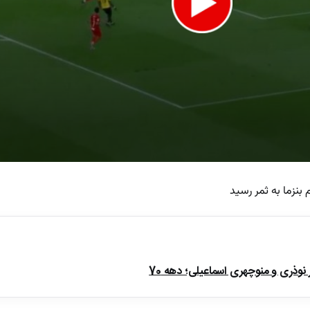
 بنزما به ثمر رسید
e
ذری و منوچهری اسماعیلی؛ دهه 70