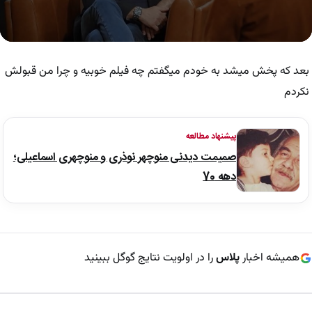
0
seconds
of
بعد که پخش میشد به خودم میگفتم چه فیلم خوبیه و چرا من قبولش
59
seconds
نکردم
پیشنهاد مطالعه
صمیمت دیدنی منوچهر نوذری و منوچهری اسماعیلی؛
دهه 70
همیشه اخبار
پلاس
را در اولویت نتایج گوگل ببینید