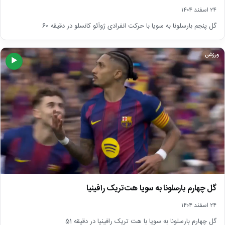
۲۴ اسفند ۱۴۰۴
گل پنجم بارسلونا به سویا با حرکت انفرادی ژوآئو کانسلو در دقیقه 60
ورزشی
▶
گل چهارم بارسلونا به سویا هت‌تریک رافینیا
۲۴ اسفند ۱۴۰۴
گل چهارم بارسلونا به سویا با هت تریک رافینیا در دقیقه 51