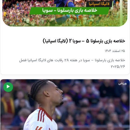
خلاصه بازی بارسلونا 5 – سویا 2 (لالیگا اسپانیا)
۲۵ اسفند ۱۴۰۴
خلاصه بازی بارسلونا – سویا در هفته 28 رقابت های لالیگا اسپانیا فصل
2025/26
ورزشی
▶