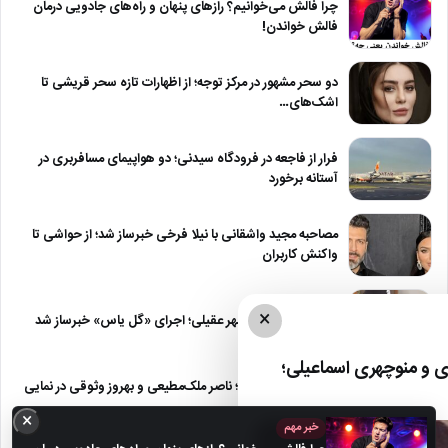
چرا فالش می‌خوانیم؟ رازهای پنهان و راه‌های جادویی درمان
فالش خواندن!
دو سحر مشهور در مرکز توجه؛ از اظهارات تازه سحر قریشی تا
اشک‌های…
فرار از فاجعه در فرودگاه سیدنی؛ دو هواپیمای مسافربری در
آستانه برخورد
مصاحبه مجید واشقانی با نیلا فرخی خبرساز شد؛ از حواشی تا
واکنش کاربران
×
شایعه بازگشت شادمهر عقیلی؛ اجرای «گل یاس» خبرساز شد
 و منوچهری اسماعیلی؛
عکس | سفر در زمان؛ ناصر ملک‌مطیعی و بهروز وثوقی در نمایی
از…
×
خبر مهم