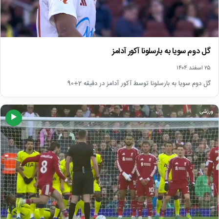
گل دوم سویا به بارسلونا آکور آدامز
۲۵ اسفند ۱۴۰۴
گل دوم سویا به بارسلونا توسط آکور آدامز در دقیقه 2+90
ورزشی
▶