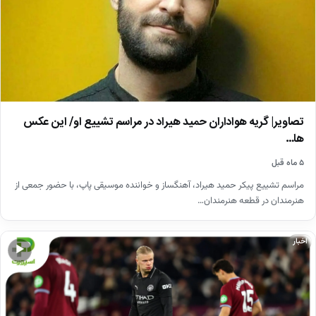
تصاویر| گریه هواداران حمید هیراد در مراسم تشییع او/ این عکس
ها…
۵ ماه قبل
مراسم تشییع پیکر حمید هیراد، آهنگساز و خواننده موسیقی پاپ، با حضور جمعی از
هنرمندان در قطعه هنرمندان…
اخبار
▶