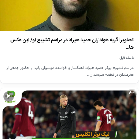
تصاویر| گریه هواداران حمید هیراد در مراسم تشییع او/ این عکس
ها…
۵ ماه قبل
مراسم تشییع پیکر حمید هیراد، آهنگساز و خواننده موسیقی پاپ، با حضور جمعی از
هنرمندان در قطعه هنرمندان…
اخبار
▶