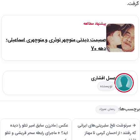
گرفت.
پیشنهاد مطالعه
صمیمت دیدنی منوچهر نوذری و منوچهری اسماعیلی؛
دهه 70
عسل افشاری
نویسنده
برچسب‌ها:
رحمان عموزاد
→ سرنوشت تلخ سلبریتی‌های ایرانی
عکس | مادرزن سابق امیر تتلو را دیده
که رفتند ؛ از احسان کرمی تا مهناز
اید؟ + ماجرای رابطه سحر قریشی و تتلو