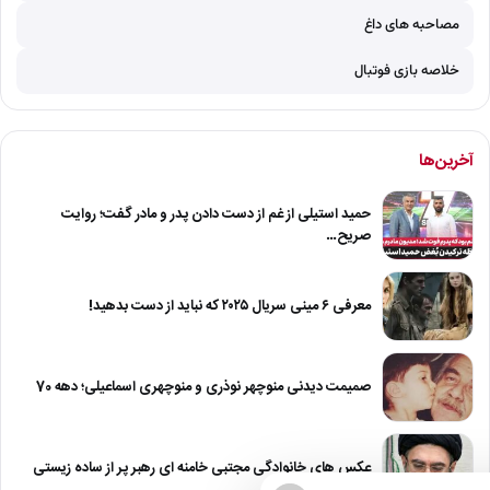
مصاحبه های داغ
خلاصه بازی فوتبال
آخرین‌ها
حمید استیلی از غم از دست دادن پدر و مادر گفت؛ روایت
صریح…
معرفی ۶ مینی سریال ۲۰۲۵ که نباید از دست بدهید!
صمیمت دیدنی منوچهر نوذری و منوچهری اسماعیلی؛ دهه 70
عکس های خانوادگی مجتبی خامنه ای رهبر پر از ساده زیستی