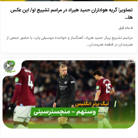
تصاویر| گریه هواداران حمید هیراد در مراسم تشییع او/ این عکس
ها…
۵ ماه قبل
مراسم تشییع پیکر حمید هیراد، آهنگساز و خواننده موسیقی پاپ، با حضور جمعی از
هنرمندان در قطعه هنرمندان…
اخبار
▶