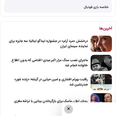
خلاصه بازی فوتبال
آخرین‌ها
درخشش «مرد آرام» در جشنواره ایماگو ایتالیا؛ سه جایزه برای
نماینده سینمای ایران
ماجرای نصب سنگ مزار اکبر عبدی؛ اقدامی که بدون اطلاع
خانواده انجام شد
رقابت بهرام افشاری و امین حیایی در گیشه؛ «زنده شور»
صدرنشین شد
رویای ایلان ماسک برای بازگرداندن بینایی با تراشه مغزی
×