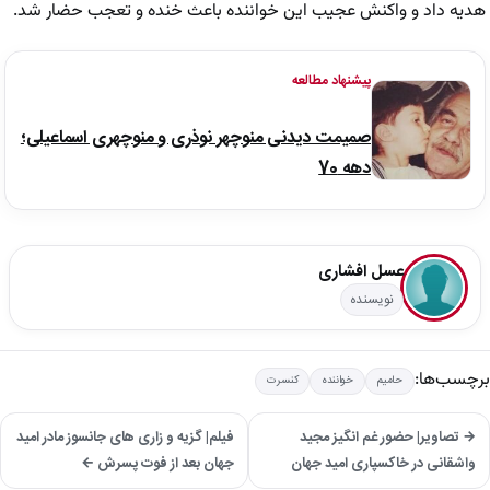
هدیه داد و واکنش عجیب این خواننده باعث خنده و تعجب حضار شد.
پیشنهاد مطالعه
صمیمت دیدنی منوچهر نوذری و منوچهری اسماعیلی؛
دهه 70
عسل افشاری
نویسنده
برچسب‌ها:
حامیم
خواننده
کنسرت
→ تصاویر| حضور غم انگیز مجید
فیلم| گزیه و زاری های جانسوز مادر امید
واشقانی در خاکسپاری امید جهان
جهان بعد از فوت پسرش ←