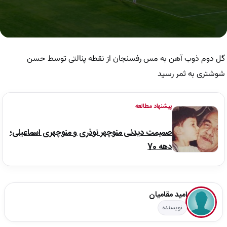
0
seconds
of
گل دوم ذوب آهن به مس رفسنجان از نقطه پنالتی توسط حسن
41
seconds
شوشتری به ثمر رسید
پیشنهاد مطالعه
صمیمت دیدنی منوچهر نوذری و منوچهری اسماعیلی؛
دهه 70
امید مقامیان
نویسنده