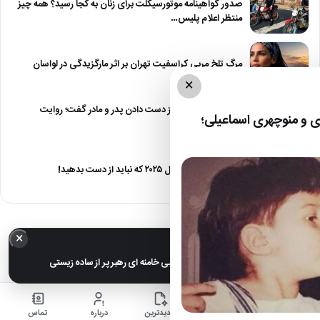
صدور گواهینامه موتورسیکلت برای زنان به کجا رسید؟ همه چیز
منتظر اعلام پلیس…
مرگ تلخ مربی کراسفیت تهران بر اثر مارگزیدگی در لواسان
×
حمید استیلی از غم از دست دادن پدر و مادر گفت؛ روایت
 و منوچهری اسماعیلی؛
صریح…
معرفی ۶ مینی سریال ۲۰۲۵ که نباید از دست بدهید!
×
خبر مهم
عکس های خانوادگی مجتبی خامنه ای رهبر پر از ساده زیستی
خانه
اخبار
جدیدترین
درباره
تماس