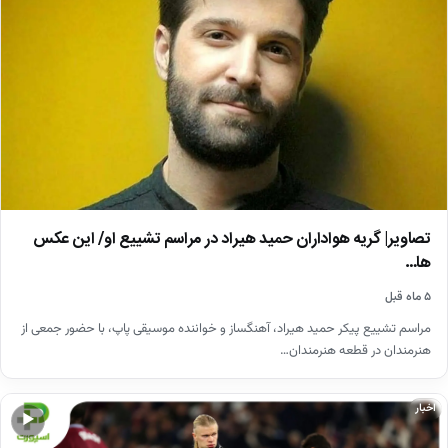
تصاویر| گریه هواداران حمید هیراد در مراسم تشییع او/ این عکس
ها…
۵ ماه قبل
مراسم تشییع پیکر حمید هیراد، آهنگساز و خواننده موسیقی پاپ، با حضور جمعی از
هنرمندان در قطعه هنرمندان…
اخبار
▶