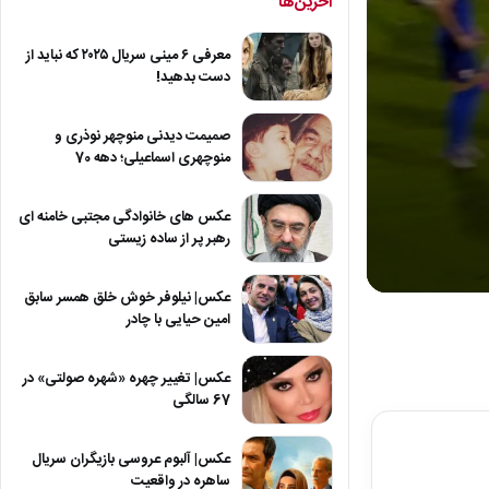
آخرین‌ها
معرفی ۶ مینی سریال ۲۰۲۵ که نباید از
دست بدهید!
صمیمت دیدنی منوچهر نوذری و
منوچهری اسماعیلی؛ دهه 70
عکس های خانوادگی مجتبی خامنه ای
رهبر پر از ساده زیستی
عکس| نیلوفر خوش خلق همسر سابق
0
seconds
امین حیایی با چادر
of
34
seconds
Volum
عکس| تغییر چهره «شهره صولتی» در
90%
67 سالگی
عکس| آلبوم عروسی بازیگران سریال
ساهره در واقعیت