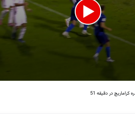
کراماریچ در دقیقه 51
e