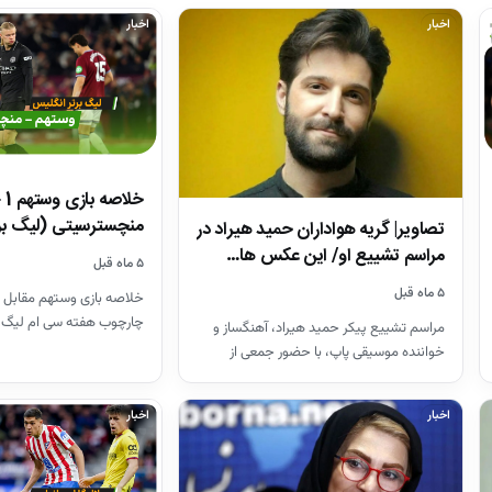
اخبار
اخبار
منچسترسیتی (لیگ بر
تصاویر| گریه هواداران حمید هیراد در
مراسم تشییع او/ این عکس ها…
۵ ماه قبل
۵ ماه قبل
خلاصه بازی وستهم مقابل 
چارچوب هفته سی ام لیگ 
مراسم تشییع پیکر حمید هیراد، آهنگساز و
26-2025
خواننده موسیقی پاپ، با حضور جمعی از
هنرمندان در قطعه هنرمندان…
اخبار
اخبار