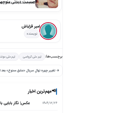
صمیمت دیدنی منوچهر نو
امیر قزلباش
نویسنده
برچسب‌ها:
تیم ملی کرواسی
تیم ملی مونته
→ تغییر چهره نهالِ سریال «عشق ممنوع» بعد از ۱۶ سال شما را حیران می کند + ع
مهم‌ترین اخبار
📢
عکس| نگار بابایی ب
۱۴۰۴/۱۲/۲۶